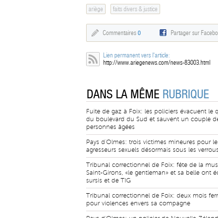
ariège
faits divers & justice
Commentaires
0
Partager sur Faceb
Lien permanent vers l'article:
http://www.ariegenews.com/news-83003.html
DANS LA MÊME
RUBRIQUE
Fuite de gaz à Foix: les policiers évacuent le q
du boulevard du Sud et sauvent un couple d
personnes âgées
Pays d'Olmes: trois victimes mineures pour le
agresseurs sexuels désormais sous les verrou
Tribunal correctionnel de Foix: fête de la mu
Saint-Girons, «le gentleman» et sa belle ont 
sursis et de TIG
Tribunal correctionnel de Foix: deux mois fe
pour violences envers sa compagne