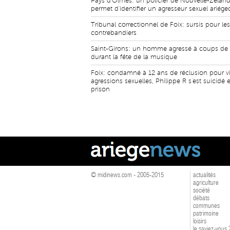
Pays d'Olmes: un policier de Nouvelle-Zélan
permet d'identifier un agresseur sexuel ariége
Tribunal correctionnel de Foix: sursis pour les
contrebandiers
Saint-Girons: un homme agressé à coups de
durant la fête de la musique
Foix: condamné à 12 ans de réclusion pour vi
agressions sexuelles, Philippe R s'est suicidé 
prison
© midinews.com - 2005-2015
actualités
agriculture
société
débats
communes
patrimoine
loisirs
le saviez-vous 