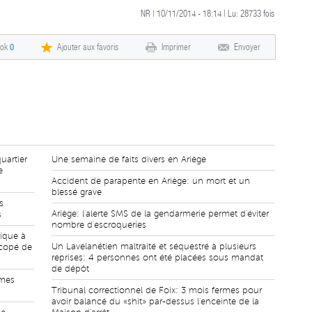
NR | 10/11/2014 - 18:14 | Lu:
28733
fois
ook
0
Ajouter aux favoris
Imprimer
Envoyer
uartier
Une semaine de faits divers en Ariège
e
Accident de parapente en Ariège: un mort et un
blessé grave
s
Ariège: l'alerte SMS de la gendarmerie permet d'éviter
s
nombre d'escroqueries
sique à
Un Lavelanétien maltraité et séquestré à plusieurs
écopé de
reprises: 4 personnes ont été placées sous mandat
de dépôt
rmes
Tribunal correctionnel de Foix: 3 mois fermes pour
avoir balancé du «shit» par-dessus l'enceinte de la