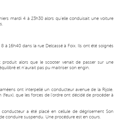
iers mardi 4 à 23h30 alors qu'elle conduisait une voiture
s.
8 à 16h40 dans la rue Delcassé à Foix. Ils ont été soignés
it produit alors que le scooter venait de passer sur une
quilibré et n'aurait pas pu maitriser son engin.
paméens ont interpellé un conducteur avenue de la Rijole.
n (feux), que les forces de l'ordre ont décidé de procéder à
le conducteur a été placé en cellule de dégrisement Son
s de conduire suspendu. Une procédure est en cours.