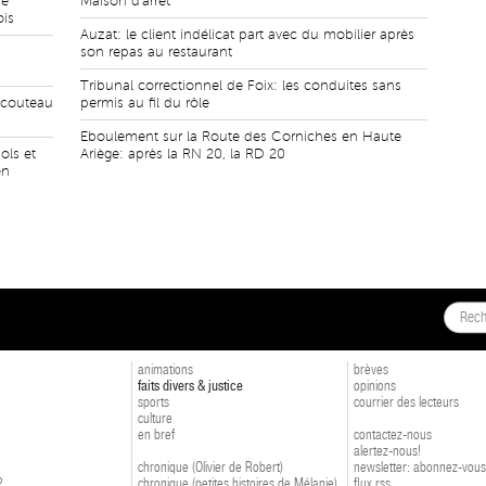
de
Maison d'arrêt
ois
Auzat: le client indélicat part avec du mobilier après
son repas au restaurant
Tribunal correctionnel de Foix: les conduites sans
 couteau
permis au fil du rôle
Eboulement sur la Route des Corniches en Haute
ols et
Ariège: après la RN 20, la RD 20
en
animations
brèves
faits divers & justice
opinions
sports
courrier des lecteurs
culture
en bref
contactez-nous
alertez-nous!
chronique (Olivier de Robert)
newsletter: abonnez-vous
?
chronique (petites histoires de Mélanie)
flux rss