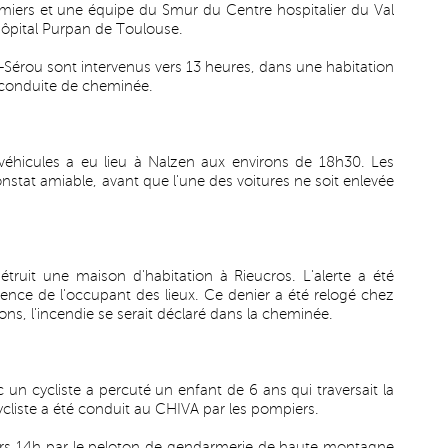
miers et une équipe du Smur du Centre hospitalier du Val
'hôpital Purpan de Toulouse.
Sérou sont intervenus vers 13 heures, dans une habitation
 conduite de cheminée.
véhicules a eu lieu à Nalzen aux environs de 18h30. Les
onstat amiable, avant que l'une des voitures ne soit enlevée
truit une maison d'habitation à Rieucros. L'alerte a été
ence de l'occupant des lieux. Ce denier a été relogé chez
ons, l'incendie se serait déclaré dans la cheminée.
 un cycliste a percuté un enfant de 6 ans qui traversait la
ycliste a été conduit au CHIVA par les pompiers.
ers 14h par le peloton de gendarmerie de haute montagne