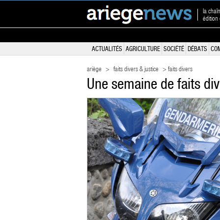
la chaî
édition
ACTUALITÉS
AGRICULTURE
SOCIÉTÉ
DÉBATS
CO
ariège
>
faits divers & justice
> faits divers
Une semaine de faits div