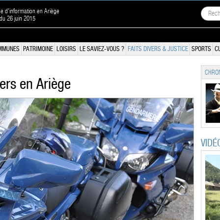
ne d'information en Ariège
 du 26 juin 2015
MMUNES
PATRIMOINE
LOISIRS
LE SAVIEZ-VOUS ?
FAITS DIVERS & JUSTICE
SPORTS
C
CHRON
ers en Ariège
VIDÉ