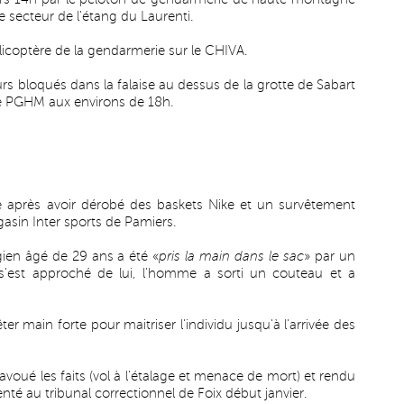
e secteur de l'étang du Laurenti.
élicoptère de la gendarmerie sur le CHIVA.
s bloqués dans la falaise au dessus de la grotte de Sabart
le PGHM aux environs de 18h.
lé après avoir dérobé des baskets Nike et un survêtement
asin Inter sports de Pamiers.
gien âgé de 29 ans a été «
pris la main dans le sac
» par un
'est approché de lui, l'homme a sorti un couteau et a
ter main forte pour maitriser l'individu jusqu'à l'arrivée des
avoué les faits (vol à l'étalage et menace de mort) et rendu
nté au tribunal correctionnel de Foix début janvier.