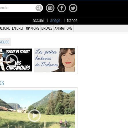
accueil
|
ariège
|
france
ULTURE
EN BREF
OPINIONS
BRÈVES
ANIMATIONS
IQUES
OS