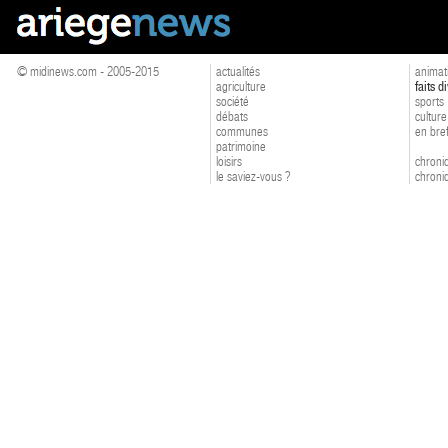
© midinews.com - 2005-2015
actualités
animat
agriculture
faits d
société
sports
débats
culture
communes
en bre
patrimoine
loisirs
chroniq
le saviez-vous ?
chroniq