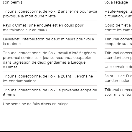
son permis
vol à l'étalage
Tribunal correctionnel de Foix: 2 ans ferme pour avoir
Haute-Ariège: l
provoqué la mort d'une fillette
circulation, «l'
Pays d'Olmes: une enquête est en cours pour
Coup de filet à
maltraitance sur animaux
contre les camb
Lavelanet: interpellation de deux mineurs pour vol à
Tribunal correc
la roulotte
écope de sursis
Tribunal correctionnel de Foix: travail d'intérêt général
Tribunal correct
prononcé contre les 4 jeunes reconnus coupables
attendant son p
dans l'agression de deux gendarmes à Laroque
Une semaine de 
d'Olmes
Saint-Lizier: Ét
Tribunal correctionnel de Foix: à 20ans, il enchaine
condamnation
les condamnations
Tribunal correc
Tribunal correctionnel de Foix: le proxénète écope de
avoir mis le feu
6 mois
Une semaine de faits divers en Ariège