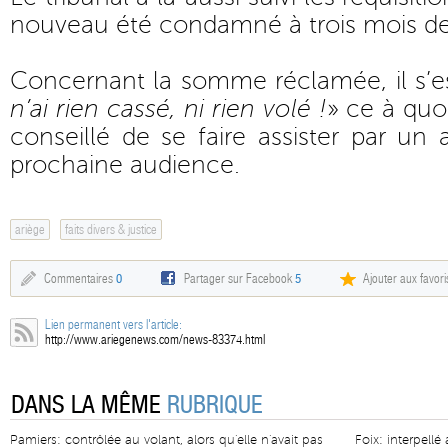
nouveau été condamné à trois mois de 
Concernant la somme réclamée, il s’e
n’ai rien cassé, ni rien volé !
» ce à quoi
conseillé de se faire assister par un 
prochaine audience.
ariège
faits divers & justice
Commentaires
0
Partager sur Facebook
5
Ajouter aux favori
Lien permanent vers l'article:
http://www.ariegenews.com/news-83374.html
DANS LA MÊME
RUBRIQUE
Pamiers: contrôlée au volant, alors qu'elle n'avait pas
Foix: interpellé