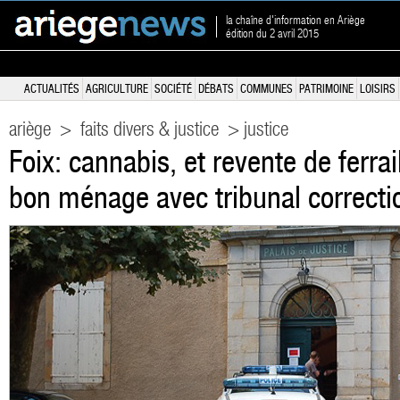
la chaîne d'information en Ariège
édition du 2 avril 2015
ACTUALITÉS
AGRICULTURE
SOCIÉTÉ
DÉBATS
COMMUNES
PATRIMOINE
LOISIRS
ariège
>
faits divers & justice
> justice
Foix: cannabis, et revente de ferrai
bon ménage avec tribunal correcti