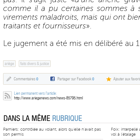
comme il a pu certaines sommes à s
virements maladroits, mais qui ont bie
traitants et fournisseurs
».
Le jugement a été mis en délibéré au 
ariège
faits divers & justice
Commentaires
0
Partager sur Facebook
0
Ajouter aux favori
Lien permanent vers l'article:
http://www.ariegenews.com/news-85795.html
DANS LA MÊME
RUBRIQUE
Pamiers: contrôlée au volant, alors qu'elle n'avait pas
Foix: interpellé
son permis
vol à l'étalage