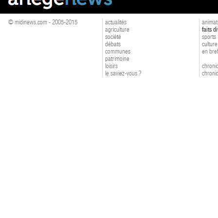
© midinews.com - 2005-2015
actualités
animat
agriculture
faits d
société
sports
débats
culture
communes
en bre
patrimoine
loisirs
chroniq
le saviez-vous ?
chroniq