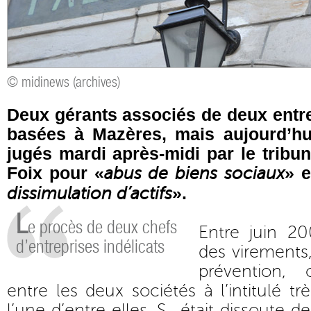
© midinews (archives)
Deux gérants associés de deux entr
basées à Mazères, mais aujourd’hui
jugés mardi après-midi par le tribun
Foix pour «
» e
abus de biens sociaux
».
dissimulation d’actifs
L
e procès de deux chefs
Entre juin 20
d’entreprises indélicats
des virements,
prévention, 
entre les deux sociétés à l’intitulé t
l’une d’entre elles, S., était dissoute 