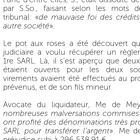
par S.So., faisant selon les mots 
tribunal: «
de mauvaise foi des crédits
autre société
».
Le pot aux roses a été découvert qua
judiciaire a voulu récupérer un règl
1re SARL. Là, il s’est aperçu que de
étaient ouverts pour les deux so
virements avaient été effectués au pro
prévenus, et de son fils mineur.
Avocate du liquidateur, Me de Mey
nombreuses malversations commises
ont profité des dénominations très p
SARL pour transférer l’argent
». Me d
préjudice subi à 296 538,91 €.