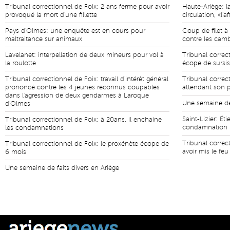
Tribunal correctionnel de Foix: 2 ans ferme pour avoir
Haute-Ariège: l
provoqué la mort d'une fillette
circulation, «l'
Pays d'Olmes: une enquête est en cours pour
Coup de filet à
maltraitance sur animaux
contre les camb
Lavelanet: interpellation de deux mineurs pour vol à
Tribunal correc
la roulotte
écope de sursis
Tribunal correctionnel de Foix: travail d'intérêt général
Tribunal correct
prononcé contre les 4 jeunes reconnus coupables
attendant son p
dans l'agression de deux gendarmes à Laroque
Une semaine de 
d'Olmes
Saint-Lizier: Ét
Tribunal correctionnel de Foix: à 20ans, il enchaine
condamnation
les condamnations
Tribunal correc
Tribunal correctionnel de Foix: le proxénète écope de
avoir mis le feu
6 mois
Une semaine de faits divers en Ariège