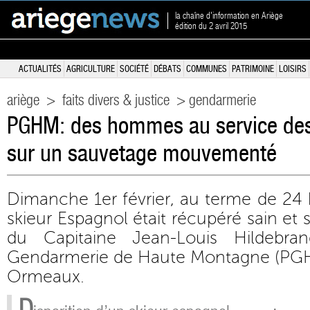
la chaîne d'information en Ariège
édition du 2 avril 2015
ACTUALITÉS
AGRICULTURE
SOCIÉTÉ
DÉBATS
COMMUNES
PATRIMOINE
LOISIRS
ariège
>
faits divers & justice
> gendarmerie
PGHM: des hommes au service de
sur un sauvetage mouvementé
Dimanche 1er février, au terme de 24
skieur Espagnol était récupéré sain et
du Capitaine Jean-Louis Hildebr
Gendarmerie de Haute Montagne (PGH
Ormeaux.
D