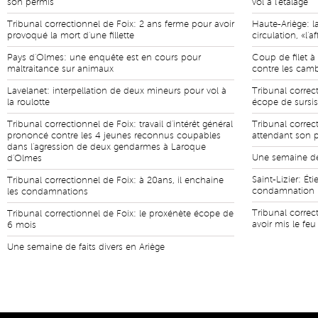
son permis
vol à l'étalage
Tribunal correctionnel de Foix: 2 ans ferme pour avoir
Haute-Ariège: l
provoqué la mort d'une fillette
circulation, «l'
Pays d'Olmes: une enquête est en cours pour
Coup de filet à
maltraitance sur animaux
contre les camb
Lavelanet: interpellation de deux mineurs pour vol à
Tribunal correc
la roulotte
écope de sursis
Tribunal correctionnel de Foix: travail d'intérêt général
Tribunal correct
prononcé contre les 4 jeunes reconnus coupables
attendant son p
dans l'agression de deux gendarmes à Laroque
Une semaine de 
d'Olmes
Saint-Lizier: Ét
Tribunal correctionnel de Foix: à 20ans, il enchaine
condamnation
les condamnations
Tribunal correc
Tribunal correctionnel de Foix: le proxénète écope de
avoir mis le feu
6 mois
Une semaine de faits divers en Ariège