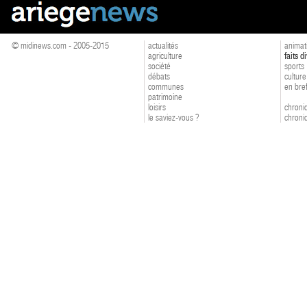
© midinews.com - 2005-2015
actualités
animat
agriculture
faits d
société
sports
débats
culture
communes
en bre
patrimoine
loisirs
chroniq
le saviez-vous ?
chroniq