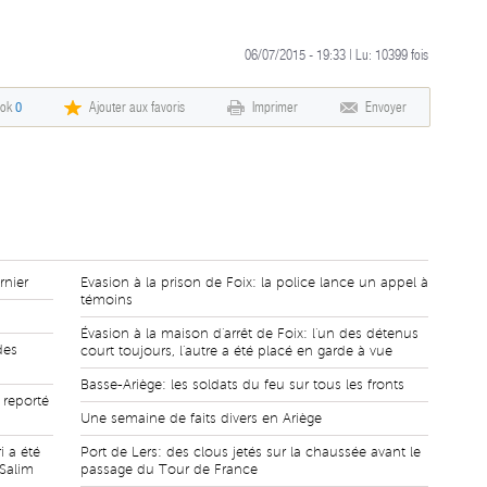
06/07/2015 - 19:33 | Lu:
10399
fois
ook
0
Ajouter aux favoris
Imprimer
Envoyer
rnier
Evasion à la prison de Foix: la police lance un appel à
témoins
Évasion à la maison d'arrêt de Foix: l'un des détenus
des
court toujours, l'autre a été placé en garde à vue
Basse-Ariège: les soldats du feu sur tous les fronts
 reporté
Une semaine de faits divers en Ariège
i a été
Port de Lers: des clous jetés sur la chaussée avant le
 Salim
passage du Tour de France