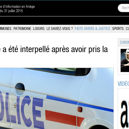
ne d'information en Ariège
 du 31 juillet 2015
MMUNES
PATRIMOINE
LOISIRS
LE SAVIEZ-VOUS ?
FAITS DIVERS & JUSTICE
SPORTS
C
CHRON
e a été interpellé après avoir pris la
VIDÉ