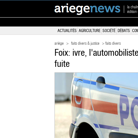
la chaî
édition
ACTUALITÉS
AGRICULTURE
SOCIÉTÉ
DÉBATS
CO
ariège
>
faits divers & justice
> faits divers
Foix: ivre, l'automobilist
fuite