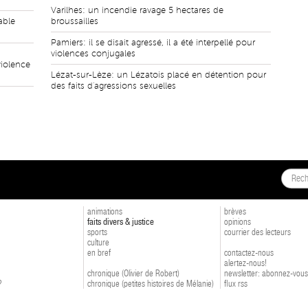
Varilhes: un incendie ravage 5 hectares de
able
broussailles
Pamiers: il se disait agressé, il a été interpellé pour
violences conjugales
iolence
Lézat-sur-Lèze: un Lézatois placé en détention pour
des faits d'agressions sexuelles
animations
brèves
faits divers & justice
opinions
sports
courrier des lecteurs
culture
en bref
contactez-nous
alertez-nous!
chronique (Olivier de Robert)
newsletter: abonnez-vous
?
chronique (petites histoires de Mélanie)
flux rss