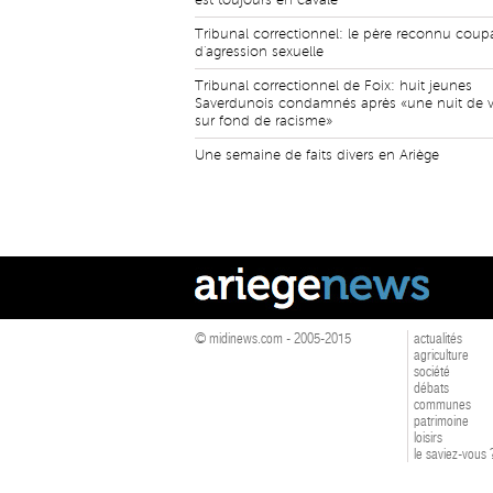
est toujours en cavale
Tribunal correctionnel: le père reconnu coup
d'agression sexuelle
Tribunal correctionnel de Foix: huit jeunes
Saverdunois condamnés après «une nuit de v
sur fond de racisme»
Une semaine de faits divers en Ariège
© midinews.com - 2005-2015
actualités
agriculture
société
débats
communes
patrimoine
loisirs
le saviez-vous 