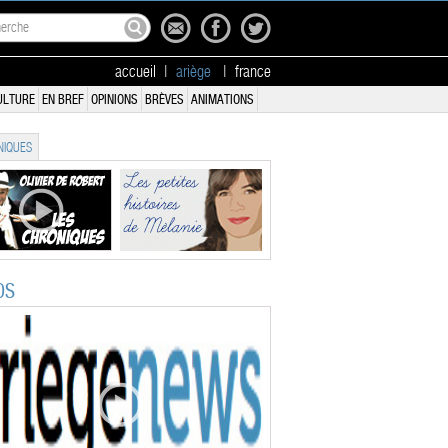
accueil
|
ariège
|
france
ULTURE
EN BREF
OPINIONS
BRÈVES
ANIMATIONS
IQUES
OS