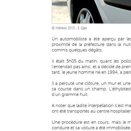
© midinews 2015 - E. Egea
Un automobiliste a été aperçu par les 
proximité de la préfecture dans la nuit
commis quelques dégâts.
Il était 5h05 du matin, quant les polic
l'entendait pas ainsi, et a décidé de pre
tard, le jeune homme né en 1994, a perd
Il a percuté une clôture, un mur et une 
sa course dans un champ. L'éthylotest 
d'un gramme huit.
A noter que ladite interpellation s'est m
ont été transportés au centre hospitalie
Une procédure est en cours, mais le mis
conduire et sa voiture a été immobilisée