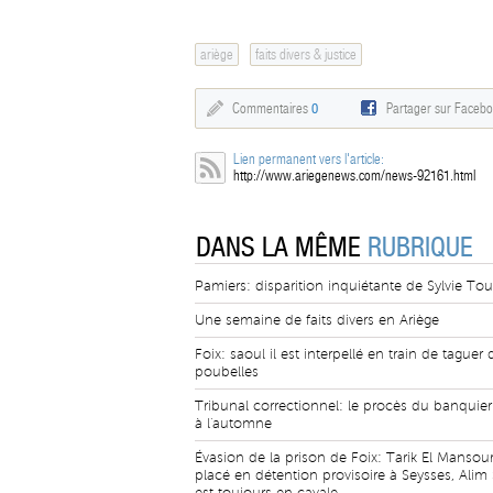
ariège
faits divers & justice
Commentaires
0
Partager sur Faceb
Lien permanent vers l'article:
http://www.ariegenews.com/news-92161.html
DANS LA MÊME
RUBRIQUE
Pamiers: disparition inquiétante de Sylvie Tou
Une semaine de faits divers en Ariège
Foix: saoul il est interpellé en train de taguer 
poubelles
Tribunal correctionnel: le procès du banquier
à l'automne
Évasion de la prison de Foix: Tarik El Mansour
placé en détention provisoire à Seysses, Alim