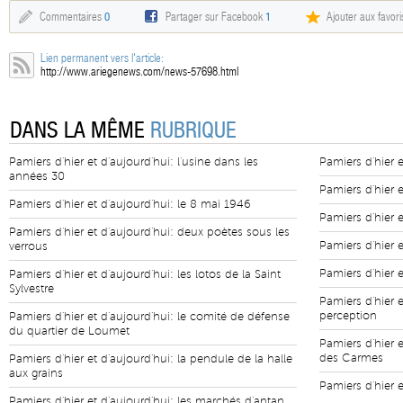
Commentaires
0
Partager sur Facebook
1
Ajouter aux favori
Lien permanent vers l'article:
http://www.ariegenews.com/news-57698.html
DANS LA MÊME
RUBRIQUE
Pamiers d'hier et d'aujourd'hui: l'usine dans les
Pamiers d'hier e
années 30
Pamiers d'hier 
Pamiers d'hier et d'aujourd'hui: le 8 mai 1946
Pamiers d'hier 
Pamiers d'hier et d'aujourd'hui: deux poètes sous les
Pamiers d'hier 
verrous
Pamiers d'hier e
Pamiers d'hier et d'aujourd'hui: les lotos de la Saint
Sylvestre
Pamiers d'hier 
perception
Pamiers d'hier et d'aujourd'hui: le comité de défense
du quartier de Loumet
Pamiers d'hier e
des Carmes
Pamiers d'hier et d'aujourd'hui: la pendule de la halle
aux grains
Pamiers d'hier e
Pamiers d'hier et d'aujourd'hui: les marchés d'antan