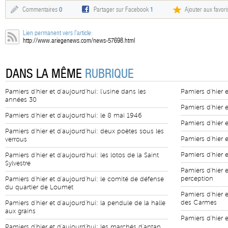
Commentaires
0
Partager sur Facebook
1
Ajouter aux favori
Lien permanent vers l'article:
http://www.ariegenews.com/news-57698.html
DANS LA MÊME
RUBRIQUE
Pamiers d'hier et d'aujourd'hui: l'usine dans les
Pamiers d'hier e
années 30
Pamiers d'hier 
Pamiers d'hier et d'aujourd'hui: le 8 mai 1946
Pamiers d'hier 
Pamiers d'hier et d'aujourd'hui: deux poètes sous les
Pamiers d'hier 
verrous
Pamiers d'hier e
Pamiers d'hier et d'aujourd'hui: les lotos de la Saint
Sylvestre
Pamiers d'hier 
perception
Pamiers d'hier et d'aujourd'hui: le comité de défense
du quartier de Loumet
Pamiers d'hier e
des Carmes
Pamiers d'hier et d'aujourd'hui: la pendule de la halle
aux grains
Pamiers d'hier e
Pamiers d'hier et d'aujourd'hui: les marchés d'antan