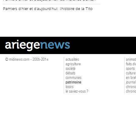
Pamiers d'hier et d'aujourd'hui: l'histoire de la Tito
© midinews.com - 2005-2014
actualités
animat
agriculture
faits d
société
sports
débats
culture
communes
en bre
patrimoine
journal
loisirs
chroniq
le saviez-vous ?
chroniq