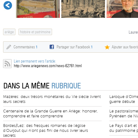
ariège
histoire et patrimoine
Lauren
Commentaires
1
Partager sur Facebook
1
Ajouter aux favori
Lien permanent vers l'article:
http://www.ariegenews.com/news-62761.html
DANS LA MÊME
RUBRIQUE
Mazères: deux trésors monétaires du VIe siècle livrent
Laroque d'Olmes
leurs secrets
guerre débute
Centenaire de la Grande Guerre en Ariège: honorer,
Le pastoralisme
comprendre et faire comprendre
Pyrénéen de Nia
Bordes/Lez: des fresques romanes de l'église
Le Pays d'art et
d'Ourjout qui n'ont pas fini de nous livrer leurs
du patrimoine
secrets