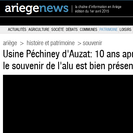
la chaîne d'information en Ariège
édition du 1er avril 2015
ACTUALITÉS
AGRICULTURE
SOCIÉTÉ
DÉBATS
COMMUNES
PATRIMOINE
LOISIRS
ariège
>
histoire et patrimoine
> souvenir
Usine Péchiney d'Auzat: 10 ans ap
le souvenir de l'alu est bien présen