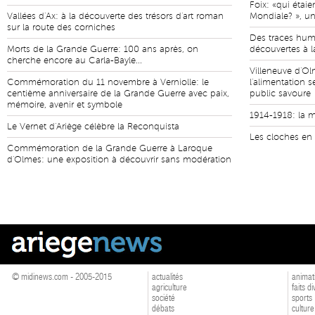
Foix: «qui étaie
Vallées d'Ax: à la découverte des trésors d'art roman
Mondiale? », un
sur la route des corniches
Des traces hum
Morts de la Grande Guerre: 100 ans après, on
découvertes à l
cherche encore au Carla-Bayle...
Villeneuve d'O
Commémoration du 11 novembre à Verniolle: le
l'alimentation s
centième anniversaire de la Grande Guerre avec paix,
public savoure
mémoire, avenir et symbole
1914-1918: la m
Le Vernet d'Ariège célèbre la Reconquista
Les cloches en 
Commémoration de la Grande Guerre à Laroque
d'Olmes: une exposition à découvrir sans modération
© midinews.com - 2005-2015
actualités
animat
agriculture
faits d
société
sports
débats
culture