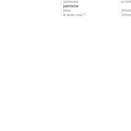
communes
en bre
patrimoine
loisirs
chroniq
le saviez-vous ?
chroniq