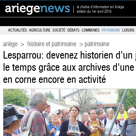
la chaîne d'information en Ariège
édition du 1er avril 2015
ACTUALITÉS
AGRICULTURE
SOCIÉTÉ
DÉBATS
COMMUNES
PATRIMOINE
LOISIRS
ariège
>
histoire et patrimoine
> patrimoine
Lesparrou: devenez historien d'un 
le temps grâce aux archives d'une
en corne encore en activité