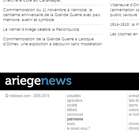
cherche encore au Carla-Bayle...
Villeneuve d'O
Commémoration du 11 novembre à Verniolle: le
l'alimentation s
centième anniversaire de la Grande Guerre avec paix,
public savoure
mémoire, avenir et symbole
1914-1918: la m
Le Vernet d'Ariège célèbre la Reconquista
Les cloches en 
Commémoration de la Grande Guerre à Laroque
d'Olmes: une exposition à découvrir sans modération
© midinews.com - 2005-2015
actualités
animat
agriculture
faits d
société
sports
débats
culture
communes
en bre
patrimoine
loisirs
chroniq
le saviez-vous ?
chroniq