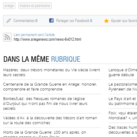
ariège
histoire et patrimoine
Commentaires
0
Partager sur Facebook
0
Ajouter aux favori
Lien permanent vers l'article:
http://www.ariegenews.com/news-64012.html
DANS LA MÊME
RUBRIQUE
Mazères: deux trésors monétaires du VIe siècle livrent
Laroque d'Olmes
leurs secrets
guerre débute
Centenaire de la Grande Guerre en Ariège: honorer,
Le pastoralisme
comprendre et faire comprendre
Pyrénéen de Nia
Bordes/Lez: des fresques romanes de l'église
Le Pays d'art et
d'Ourjout qui n'ont pas fini de nous livrer leurs
du patrimoine
secrets
Foix: «qui étaie
Vallées d'Ax: à la découverte des trésors d'art roman
Mondiale? », un
sur la route des corniches
Des traces hum
Morts de la Grande Guerre: 100 ans après, on
découvertes à l