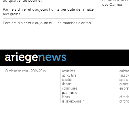
Pamiers d'hier e
du quartier de Loumet
des Carmes
Pamiers d'hier et d'aujourd'hui: la pendule de la halle
aux grains
Pamiers d'hier et d'aujourd'hui: les marchés d'antan
© midinews.com - 2005-2015
actualités
animat
agriculture
faits d
société
sports
débats
culture
communes
en bre
patrimoine
loisirs
chroniq
le saviez-vous ?
chroniq