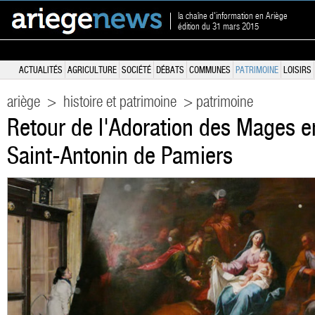
la chaîne d'information en Ariège
édition du 31 mars 2015
ACTUALITÉS
AGRICULTURE
SOCIÉTÉ
DÉBATS
COMMUNES
PATRIMOINE
LOISIRS
ariège
>
histoire et patrimoine
> patrimoine
Retour de l'Adoration des Mages e
Saint-Antonin de Pamiers