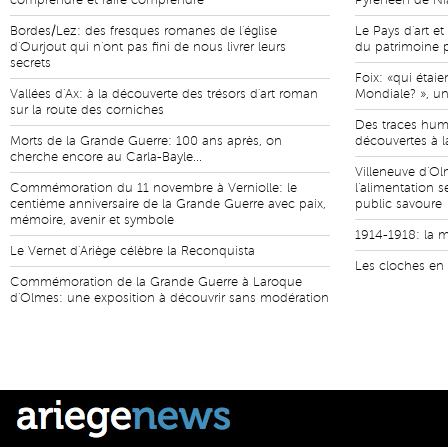
comprendre et faire comprendre
Pyrénéen de Nia
Bordes/Lez: des fresques romanes de l'église
Le Pays d'art et
d'Ourjout qui n'ont pas fini de nous livrer leurs
du patrimoine
secrets
Foix: «qui étaie
Vallées d'Ax: à la découverte des trésors d'art roman
Mondiale? », un
sur la route des corniches
Des traces hum
Morts de la Grande Guerre: 100 ans après, on
découvertes à l
cherche encore au Carla-Bayle...
Villeneuve d'O
Commémoration du 11 novembre à Verniolle: le
l'alimentation s
centième anniversaire de la Grande Guerre avec paix,
public savoure
mémoire, avenir et symbole
1914-1918: la m
Le Vernet d'Ariège célèbre la Reconquista
Les cloches en 
Commémoration de la Grande Guerre à Laroque
d'Olmes: une exposition à découvrir sans modération