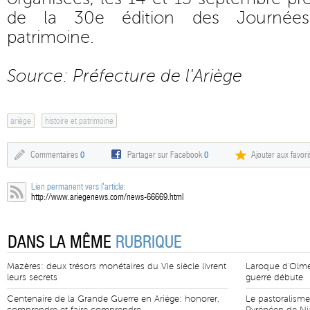
de la 30e édition des Journée
patrimoine.
Source: Préfecture de l'Ariège
ariège
histoire et patrimoine
Commentaires
0
Partager sur Facebook
0
Ajouter aux favori
Lien permanent vers l'article:
http://www.ariegenews.com/news-66669.html
DANS LA MÊME
RUBRIQUE
Mazères: deux trésors monétaires du VIe siècle livrent
Laroque d'Olmes
leurs secrets
guerre débute
Centenaire de la Grande Guerre en Ariège: honorer,
Le pastoralisme