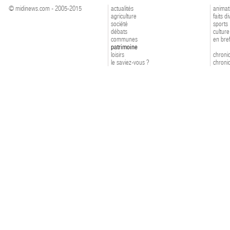
© midinews.com - 2005-2015
actualités
animat
agriculture
faits d
société
sports
débats
culture
communes
en bre
patrimoine
loisirs
chroniq
le saviez-vous ?
chroniq