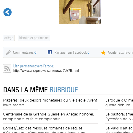
ariège
histoire et patrimoine
Commentaires
0
Partager sur Facebook
0
Ajouter aux favori
Lien permanent vers l'article:
http://www.ariegenews.com/news-70276.html
DANS LA MÊME
RUBRIQUE
Mazères: deux trésors monétaires du VIe siècle livrent
Laroque d'Olmes
leurs secrets
guerre débute
Centenaire de la Grande Guerre en Ariège: honorer,
Le pastoralisme
comprendre et faire comprendre
Pyrénéen de Nia
Bordes/Lez: des fresques romanes de l'église
Le Pays d'art et