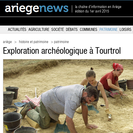
la chaîne d'information en Ariège
édition du 1er avril 2015
ACTUALITÉS
AGRICULTURE
SOCIÉTÉ
DÉBATS
COMMUNES
PATRIMOINE
LOISIRS
ariège
>
histoire et patrimoine
> patrimoine
Exploration archéologique à Tourtrol