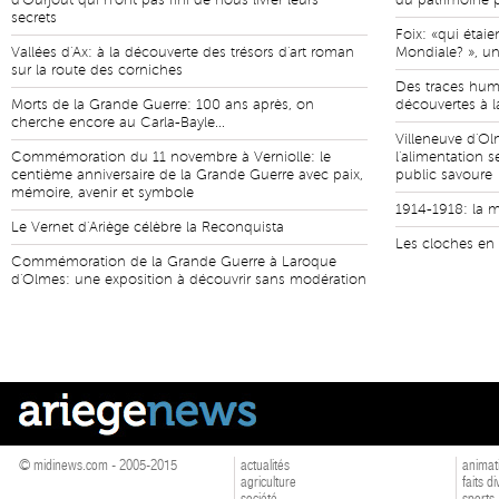
d'Ourjout qui n'ont pas fini de nous livrer leurs
du patrimoine
secrets
Foix: «qui étaie
Vallées d'Ax: à la découverte des trésors d'art roman
Mondiale? », un
sur la route des corniches
Des traces hum
Morts de la Grande Guerre: 100 ans après, on
découvertes à l
cherche encore au Carla-Bayle...
Villeneuve d'O
Commémoration du 11 novembre à Verniolle: le
l'alimentation s
centième anniversaire de la Grande Guerre avec paix,
public savoure
mémoire, avenir et symbole
1914-1918: la m
Le Vernet d'Ariège célèbre la Reconquista
Les cloches en 
Commémoration de la Grande Guerre à Laroque
d'Olmes: une exposition à découvrir sans modération
© midinews.com - 2005-2015
actualités
animat
agriculture
faits d
société
sports