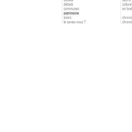
débats
culture
communes
en bre
patrimoine
loisirs
chroniq
le saviez-vous ?
chroniq