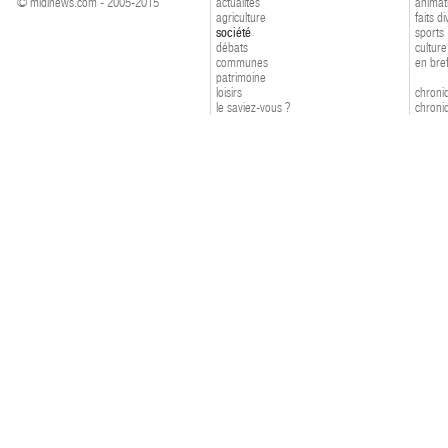
© midinews.com - 2005-2015
actualités
animat
agriculture
faits d
société
sports
débats
culture
communes
en bre
patrimoine
loisirs
chroniq
le saviez-vous ?
chroniq