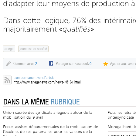
d’adapter leur moyens de production 
Dans cette logique, 76% des intérimair
majoritairement «
qualifiés
»
ariège
jeunesse et société
Commentaires
2
Partager sur Facebook
0
Ajouter aux favori
Lien permanent vers l'article:
http://www.ariegenews.com/news-78161.html
DANS LA MÊME
RUBRIQUE
Union sacrée des syndicats ariégeois autour de la
Foix: les retrai
mobilisation du 9 avril
l'intersyndicale
Ecole: assises départementales de la mobilisation de
Montgailhard: 
l'école et de ses partenaires pour les valeurs de la