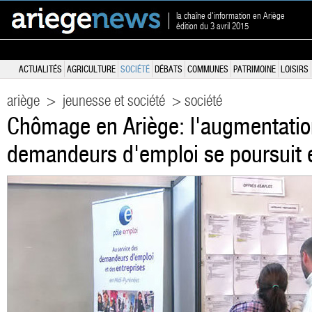
la chaîne d'information en Ariège
édition du 3 avril 2015
ACTUALITÉS
AGRICULTURE
SOCIÉTÉ
DÉBATS
COMMUNES
PATRIMOINE
LOISIRS
ariège
>
jeunesse et société
> société
Chômage en Ariège: l'augmentati
demandeurs d'emploi se poursuit 