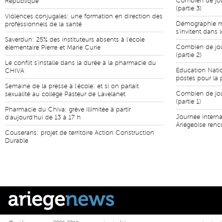
Combien de jour
République
(partie 3)
Violences conjugales: une formation en direction des
Démographie mé
professionnels de la santé
s'invitent dans 
Saverdun: 25% des instituteurs absents à l'école
Combien de jour
élémentaire Pierre et Marie Curie
(partie 2)
Le conflit s'installe dans la durée à la pharmacie du
Education Natio
CHIVA
postes pour la 
Semaine de la presse à l'école: et si on parlait
Combien de jour
sexualité au collège Pasteur de Lavelanet
(partie 1)
Pharmacie du Chiva: grève illimitée à partir
Journée intern
d'aujourd'hui de 13 à 17 h
Ariégeoise renc
Couserans: projet de territoire Action Construction
Durable