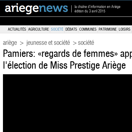
la chaîne d'information en Ariège
édition du 3 avril 2015
ACTUALITÉS
AGRICULTURE
SOCIÉTÉ
DÉBATS
COMMUNES
PATRIMOINE
LOISIRS
ariège
>
jeunesse et société
> société
Pamiers: «regards de femmes» appe
l'élection de Miss Prestige Ariège