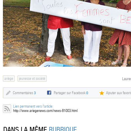
ariège
jeunesse et société
Lauren
Commentaires
3
Partager sur Facebook
0
Ajouter aux favori
Lien permanent vers l'article:
http://www.ariegenews.com/news-81003.html
DANS LA MÊME
RUBRIQUE