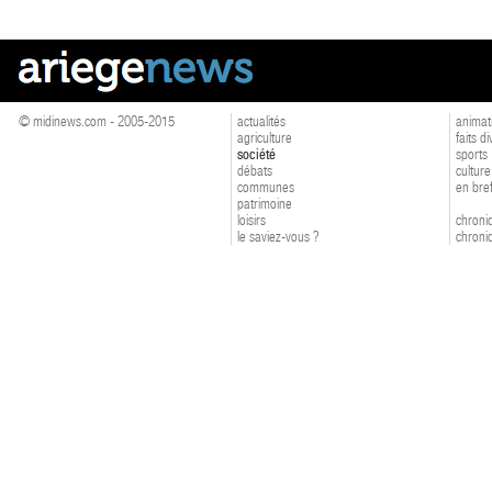
© midinews.com - 2005-2015
actualités
animat
agriculture
faits d
société
sports
débats
culture
communes
en bre
patrimoine
loisirs
chroniq
le saviez-vous ?
chroniq