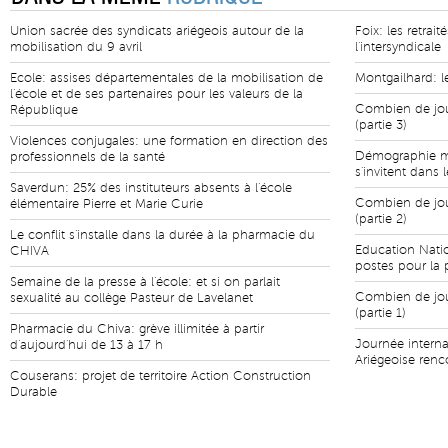
Union sacrée des syndicats ariégeois autour de la
Foix: les retrai
mobilisation du 9 avril
l'intersyndicale
Ecole: assises départementales de la mobilisation de
Montgailhard: 
l'école et de ses partenaires pour les valeurs de la
Combien de jour
République
(partie 3)
Violences conjugales: une formation en direction des
Démographie mé
professionnels de la santé
s'invitent dans 
Saverdun: 25% des instituteurs absents à l'école
Combien de jour
élémentaire Pierre et Marie Curie
(partie 2)
Le conflit s'installe dans la durée à la pharmacie du
Education Natio
CHIVA
postes pour la 
Semaine de la presse à l'école: et si on parlait
Combien de jour
sexualité au collège Pasteur de Lavelanet
(partie 1)
Pharmacie du Chiva: grève illimitée à partir
Journée intern
d'aujourd'hui de 13 à 17 h
Ariégeoise renc
Couserans: projet de territoire Action Construction
Durable