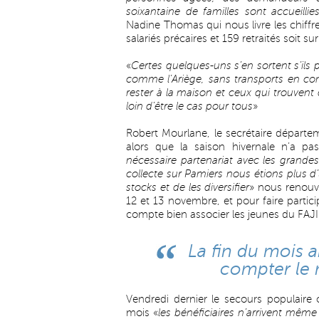
soixantaine de familles sont accueilli
Nadine Thomas qui nous livre les chiffr
salariés précaires et 159 retraités soit su
«
Certes quelques-uns s’en sortent s’ils
comme l’Ariège, sans transports en comm
rester à la maison et ceux qui trouvent
loin d’être le cas pour tous
»
Robert Mourlane, le secrétaire départeme
alors que la saison hivernale n’a p
nécessaire partenariat avec les grand
collecte sur Pamiers nous étions plus d
stocks et de les diversifier
» nous renouv
12 et 13 novembre, et pour faire partici
compte bien associer les jeunes du FAJ
La fin du mois ar
compter le
Vendredi dernier le secours populaire 
mois «
les bénéficiaires n’arrivent même 