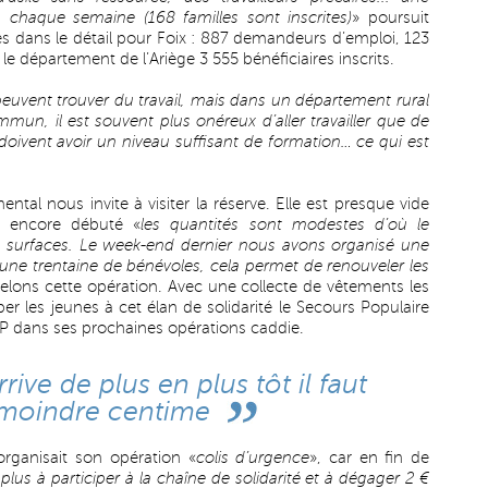
es chaque semaine (168 familles sont inscrites)
» poursuit
es dans le détail pour Foix : 887 demandeurs d’emploi, 123
r le département de l’Ariège 3 555 bénéficiaires inscrits.
 peuvent trouver du travail, mais dans un département rural
un, il est souvent plus onéreux d’aller travailler que de
 doivent avoir un niveau suffisant de formation… ce qui est
ntal nous invite à visiter la réserve. Elle est presque vide
as encore débuté «
les quantités sont modestes d’où le
es surfaces. Le week-end dernier nous avons organisé une
’une trentaine de bénévoles, cela permet de renouveler les
elons cette opération. Avec une collecte de vêtements les
per les jeunes à cet élan de solidarité le Secours Populaire
IP dans ses prochaines opérations caddie.
rive de plus en plus tôt il faut
 moindre centime
organisait son opération «
colis d’urgence
», car en fin de
plus à participer à la chaîne de solidarité et à dégager 2 €