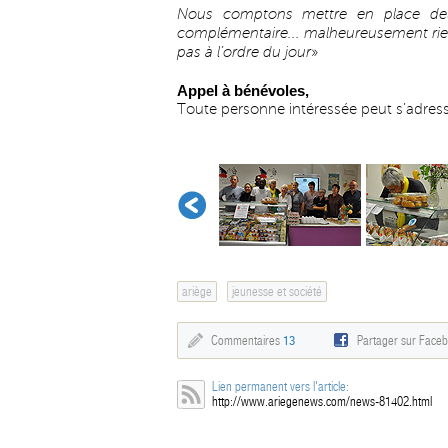
Nous comptons mettre en place deux
complémentaire... malheureusement rien
pas à l’ordre du jour
»
Appel à bénévoles,
Toute personne intéressée peut s’adres
ariège
jeunesse et société
Commentaires
13
Partager sur Face
Lien permanent vers l'article:
http://www.ariegenews.com/news-81402.html