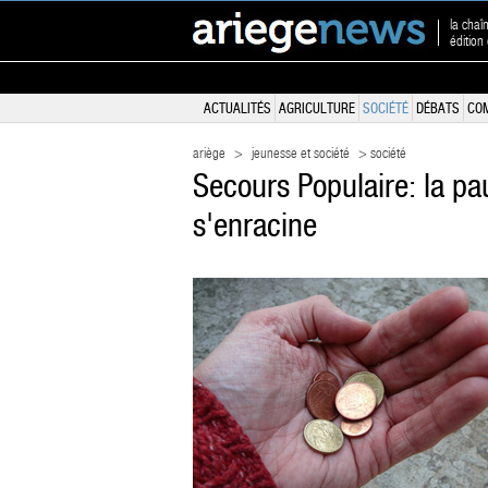
la chaî
édition
ACTUALITÉS
AGRICULTURE
SOCIÉTÉ
DÉBATS
CO
ariège
>
jeunesse et société
> société
Secours Populaire: la pa
s'enracine