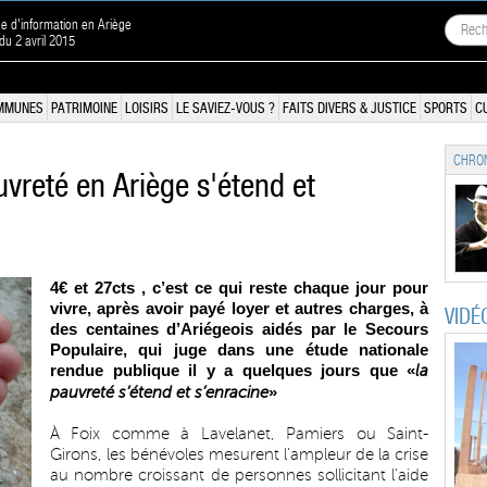
ne d'information en Ariège
 du 2 avril 2015
MMUNES
PATRIMOINE
LOISIRS
LE SAVIEZ-VOUS ?
FAITS DIVERS & JUSTICE
SPORTS
C
CHRON
uvreté en Ariège s'étend et
4
€
et 27cts , c’est ce qui reste chaque jour pour
vivre, après avoir payé loyer et autres charges, à
VIDÉ
des centaines d’Ariégeois aidés par le Secours
Populaire, qui juge dans une étude nationale
rendue publique il y a quelques jours que «
la
»
pauvreté s’étend et s’enracine
À Foix comme à Lavelanet, Pamiers ou Saint-
Girons, les bénévoles mesurent l’ampleur de la crise
au nombre croissant de personnes sollicitant l’aide