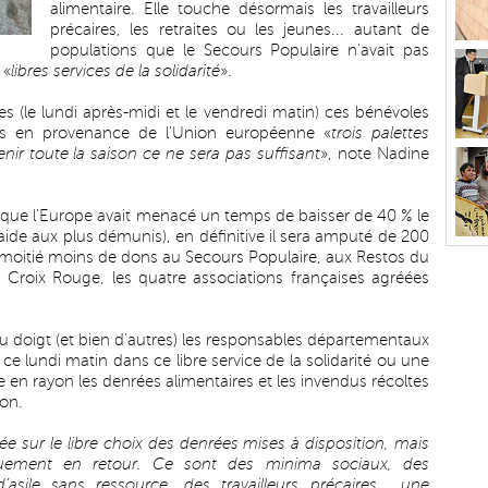
alimentaire. Elle touche désormais les travailleurs
précaires, les retraites ou les jeunes... autant de
populations que le Secours Populaire n’avait pas
 «
libres services de la solidarité
».
 (le lundi après-midi et le vendredi matin) ces bénévoles
uits en provenance de l’Union européenne «
trois palettes
enir toute la saison ce ne sera pas suffisant
», note Nadine
sque l’Europe avait menacé un temps de baisser de 40 % le
e aux plus démunis), en définitive il sera amputé de 200
la moitié moins de dons au Secours Populaire, aux Restos du
 Croix Rouge, les quatre associations françaises agréées
 du doigt (et bien d’autres) les responsables départementaux
ce lundi matin dans ce libre service de la solidarité ou une
 en rayon les denrées alimentaires et les invendus récoltes
ion.
ée sur le libre choix des denrées mises à disposition, mais
liquement en retour. Ce sont des minima sociaux, des
ile sans ressource, des travailleurs précaires... une