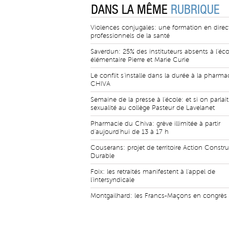
DANS LA MÊME
RUBRIQUE
Violences conjugales: une formation en direc
professionnels de la santé
Saverdun: 25% des instituteurs absents à l'éco
élémentaire Pierre et Marie Curie
Le conflit s'installe dans la durée à la pharma
CHIVA
Semaine de la presse à l'école: et si on parlait
sexualité au collège Pasteur de Lavelanet
Pharmacie du Chiva: grève illimitée à partir
d'aujourd'hui de 13 à 17 h
Couserans: projet de territoire Action Constr
Durable
Foix: les retraités manifestent à l'appel de
l'intersyndicale
Montgailhard: les Francs-Maçons en congrès