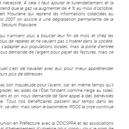
nécessité. À cela il faut ajouter le surendettement et la
entend que le gaz va augmenter de 4 % au mois d’octobre,
ert Mourlane qui reprend les informations collectées au
is 2007 on assiste à une dégradation permanente de la
u Secours Populaire.
qui n’arrivent plus à boucler leur fin de mois et chez les
plus de repères et ne veulent pas s’insérer dans la société.
 s’adapter aux populations locales, mais la porte d’entrée
n nous demande de l’argent pour payer les factures, mais ce
ueil c’est de travailler avec eux pour mieux appréhender
ujours plus de détresse
»
as son inquiétude pour l’avenir, car en même temps qu’il
égrader, les aides de l’État fondent comme neige au soleil:
iers et on nous demande de faire appel à des bénévoles
olie. Tous nos bénéficiaires passent leur temps dans les
r, se vêtir, mais selon le baromètre IPSOS la crise continue
éunion en Préfecture avec la DDCSPPA et les associations
ernal d’hébergement d’urgence (plus connu sous le nom de