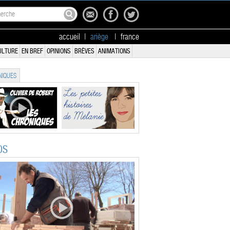
accueil
|
ariège
|
france
ULTURE
EN BREF
OPINIONS
BRÈVES
ANIMATIONS
IQUES
OS