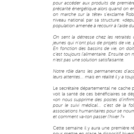
pour accéder aux produits de première 
précarité énergétique alors quand on 
on marche sur la tête
» s’exclame Rob
niveau national par sa structure: «
depu
population amenée à recourir à l’aide d
On sent la détresse chez les retraités 
jeunes qui n’ont plus de projets de vie, 
En fonction des bassins de vie, on doit
c’est toujours l’alimentaire. Ensuite o
n’est pas une solution satisfaisante.
Notre rôle dans les permanences d’acc
leurs attentes... mais en réalité il y a to
Le secrétaire départemental ne cache p
voit la santé de ces bénéficiaires se d
«
on nous supprime des postes d’infirm
pour le suivi médical... c’est de la f
associations humanitaires pour se nourri
et comment va-ton passer l’hiver ?
»
Cette semaine il y aura une première r
pour mettre en place le dispositif hiv