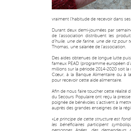
vraiment l’habitude de recevoir dans ses
Durant deux demi-journées par semaines
de l’association distribuent les prod
d’huile, une de farine, une de riz pour t
Thomas, une salariée de l’association.
Des aides obtenues de longue lutte pui
fameux PEAD (programme européen d’aid
millions sur la période 2014-2020 soit 
Cœur, à la Banque Alimentaire ou à la
pour recevoir cette aide alimentaire.
Afin de nous faire toucher cette réalité
du Secours Populaire ont reçu la presse 
poignée de bénévoles s’activent à mettre
auprès des grandes enseignes de la rég
«
Le principe de cette structure est fond
les bénéficiaires participent symbo
personnes âgées, des demandeurs d’as