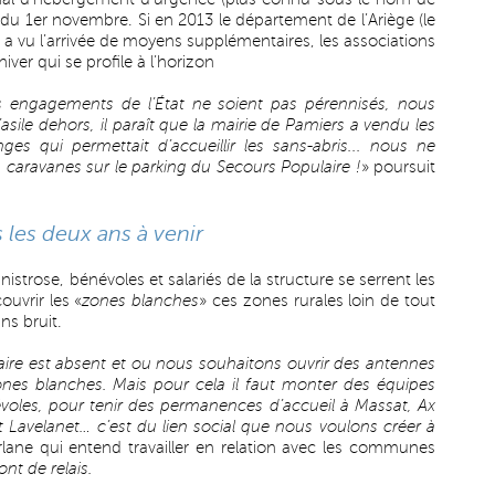
r du 1er novembre. Si en 2013 le département de l’Ariège (le
) a vu l’arrivée de moyens supplémentaires, les associations
ver qui se profile à l’horizon
s engagements de l’État ne soient pas pérennisés, nous
ile dehors, il paraît que la mairie de Pamiers a vendu les
es qui permettait d’accueillir les sans-abris... nous ne
s caravanes sur le parking du Secours Populaire !
» poursuit
 les deux ans à venir
nistrose, bénévoles et salariés de la structure se serrent les
uvrir les «
zones blanches
» ces zones rurales loin de tout
ns bruit.
aire est absent et ou nous souhaitons ouvrir des antennes
ones blanches. Mais pour cela il faut monter des équipes
voles, pour tenir des permanences d’accueil à Massat, Ax
et Lavelanet… c’est du lien social que nous voulons créer à
lane qui entend travailler en relation avec les communes
ont de relais.