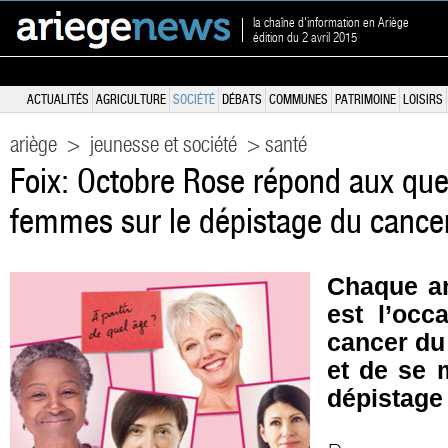
la chaîne d'information en Ariège
édition du 2 avril 2015
ACTUALITÉS
AGRICULTURE
SOCIÉTÉ
DÉBATS
COMMUNES
PATRIMOINE
LOISIRS
ariège
>
jeunesse et société
> santé
Foix: Octobre Rose répond aux que
femmes sur le dépistage du cancer
Chaque an
est l’occ
cancer du 
et de se 
dépistage