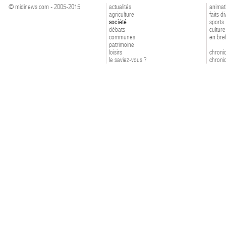
© midinews.com - 2005-2015
actualités
animat
agriculture
faits d
société
sports
débats
culture
communes
en bre
patrimoine
loisirs
chroniq
le saviez-vous ?
chroniq