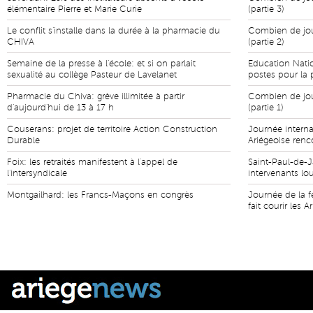
élémentaire Pierre et Marie Curie
(partie 3)
Le conflit s'installe dans la durée à la pharmacie du
Combien de jour
CHIVA
(partie 2)
Semaine de la presse à l'école: et si on parlait
Education Natio
sexualité au collège Pasteur de Lavelanet
postes pour la 
Pharmacie du Chiva: grève illimitée à partir
Combien de jour
d'aujourd'hui de 13 à 17 h
(partie 1)
Couserans: projet de territoire Action Construction
Journée intern
Durable
Ariégeoise renc
Foix: les retraités manifestent à l'appel de
Saint-Paul-de-Ja
l'intersyndicale
intervenants lou
Montgailhard: les Francs-Maçons en congrès
Journée de la f
fait courir les A