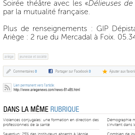
Soirée théâtre avec les «
Délieuses de
par la mutualité française.
Plus de renseignements : GIP Dépis
Ariège : 2 rue du Mercadal à Foix. 05.
ariège
jeunesse et société
Commentaires
0
Partager sur Facebook
0
Ajouter aux favori
Lien permanent vers l'article:
http://www.ariegenews.com/news-81485.html
DANS LA MÊME
RUBRIQUE
Violences conjugales: une formation en direction des
Démographie mé
professionnels de la santé
s'invitent dans 
Saverdun: 25% des instituteurs absents à l'école
Combien de jour