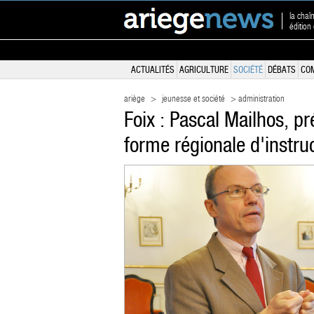
la chaî
édition
ACTUALITÉS
AGRICULTURE
SOCIÉTÉ
DÉBATS
CO
ariège
>
jeunesse et société
> administration
Foix : Pascal Mailhos, pr
forme régionale d'instru