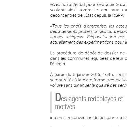
«
C’est un acte fort pour renforcer la pla
voulant ainsi tordre le cou aux ru
déconcentrés de l’État depuis la RGPP.
«
Tous les chefs d’entreprise, les act
déplacements professionnels ou personne
agents ariégeois. Régionalisation est
actuellement des expérimentions pour le
La procédure de dépôt de dossier ne 
dans les communes équipées de leur ch
l’Ariège).
À partir du 5 janvier 2015, 164 disposi
seront reliés à la plate-forme: «
ce mailla
voilure sans diminuer la qualité des serv
D
es agents redéployés et
motivés
internes, reconversion de personnel tec