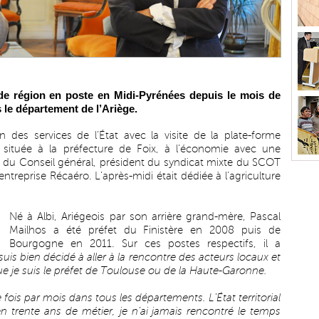
 de région en poste en Midi-Pyrénées depuis le mois de
ns le département de l’Ariège.
 des services de l’État avec la visite de la plate-forme
s située à la préfecture de Foix, à l’économie avec une
t du Conseil général, président du syndicat mixte du SCOT
l’entreprise Récaéro. L’après-midi était dédiée à l’agriculture
Né à Albi, Ariégeois par son arrière grand-mère, Pascal
Mailhos a été préfet du Finistère en 2008 puis de
Bourgogne en 2011. Sur ces postes respectifs, il a
 suis bien décidé à aller à la rencontre des acteurs locaux et
que je suis le préfet de Toulouse ou de la Haute-Garonne.
e fois par mois dans tous les départements. L’État territorial
n trente ans de métier, je n’ai jamais rencontré le temps