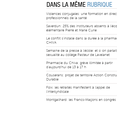
DANS LA MÊME
RUBRIQUE
Violences conjugales: une formation en direc
professionnels de la santé
Saverdun: 25% des instituteurs absents à l'éco
élémentaire Pierre et Marie Curie
Le conflit s'installe dans la durée à la pharma
CHIVA
Semaine de la presse à l'école: et si on parlait
sexualité au collège Pasteur de Lavelanet
Pharmacie du Chiva: grève illimitée à partir
d'aujourd'hui de 13 à 17 h
Couserans: projet de territoire Action Constr
Durable
Foix: les retraités manifestent à l'appel de
l'intersyndicale
Montgailhard: les Francs-Maçons en congrès