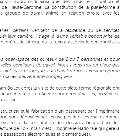
mation approfondi ainsi que des mises en situation et
e de Haute-Garonne. La constitution de la plate-forme a
 groupe de travail, animé en relation étroite avec les
ires, certains viennent de la résidence ou de services
uer leur carrière, il s’agit là d’une véritable opportunité de
n, préfet de l’Ariège qui a tenu à associer le personnel aux
nels open-space des bureaux de 2 ou 3 personnes et pour
velles conditions de travail. Nous avons mis en place des
 cellule psychologique, car dans les mois à venir le rythme
es mairies peuvent être compliqués
»
n Boillot après la visite de cette plate-forme régionale ont
documents reçus en Ariège sont dématérialisés, on vérifie à
 dossier.
struction et la fabrication d’un passeport par l’imprimerie
port sont déposées par les usagers dans les maires dotées
ssaires à la constitution des dossiers, l’instruction des
ecture de Foix, mais c’est l’Imprimerie Nationale qui gère la
s passeports électroniques et biométriques).