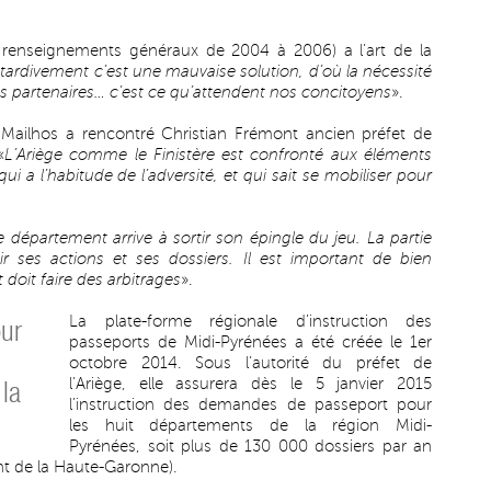
s renseignements généraux de 2004 à 2006) a l’art de la
ardivement c’est une mauvaise solution, d’où la nécessité
 les partenaires… c’est ce qu’attendent nos concitoyens
».
al Mailhos a rencontré Christian Frémont ancien préfet de
«
L’Ariège comme le Finistère est confronté aux éléments
 a l’habitude de l’adversité, et qui sait se mobiliser pour
e département arrive à sortir son épingle du jeu. La partie
ir ses actions et ses dossiers. Il est important de bien
t doit faire des arbitrages
».
La plate-forme régionale d’instruction des
our
passeports de Midi-Pyrénées a été créée le 1er
octobre 2014. Sous l’autorité du préfet de
l’Ariège, elle assurera dès le 5 janvier 2015
la
l’instruction des demandes de passeport pour
les huit départements de la région Midi-
Pyrénées, soit plus de 130 000 dossiers par an
t de la Haute-Garonne).