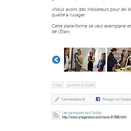
«
Nous avons des indicateurs pour les dé
qualité à l’usager.
Cette plate-forme se veut exemplaire et
de l’État
».
ariège
jeunesse et société
Commentaires
0
Partager sur Faceb
Lien permanent vers l'article:
http://www.ariegenews.com/news-81896.html