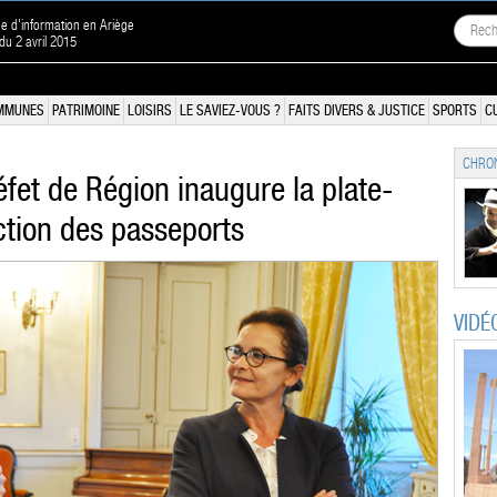
ne d'information en Ariège
 du 2 avril 2015
MMUNES
PATRIMOINE
LOISIRS
LE SAVIEZ-VOUS ?
FAITS DIVERS & JUSTICE
SPORTS
C
CHRON
éfet de Région inaugure la plate-
ction des passeports
VIDÉ