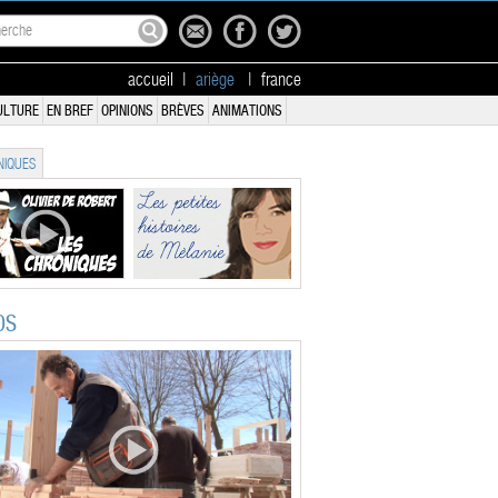
accueil
|
ariège
|
france
ULTURE
EN BREF
OPINIONS
BRÈVES
ANIMATIONS
IQUES
OS