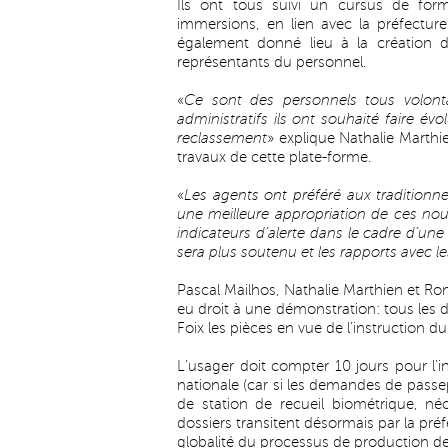
Ils ont tous suivi un cursus de for
immersions, en lien avec la préfectur
également donné lieu à la création de
représentants du personnel.
«
Ce sont des personnels tous volonta
administratifs ils ont souhaité faire évol
reclassement
» explique Nathalie Marthie
travaux de cette plate-forme.
«
Les agents ont préféré aux tradition
une meilleure appropriation de ces nou
indicateurs d’alerte dans le cadre d’une
sera plus soutenu et les rapports avec l
Pascal Mailhos, Nathalie Marthien et Rona
eu droit à une démonstration: tous les 
Foix les pièces en vue de l’instruction du
L’usager doit compter 10 jours pour l’in
nationale (car si les demandes de passe
de station de recueil biométrique, néce
dossiers transitent désormais par la préf
globalité du processus de production de