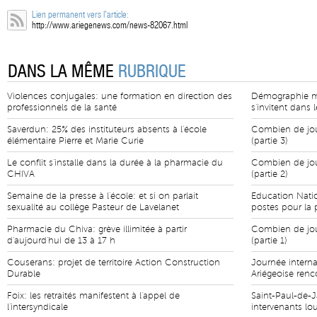
Lien permanent vers l'article:
http://www.ariegenews.com/news-82067.html
DANS LA MÊME
RUBRIQUE
Violences conjugales: une formation en direction des
Démographie mé
professionnels de la santé
s'invitent dans 
Saverdun: 25% des instituteurs absents à l'école
Combien de jour
élémentaire Pierre et Marie Curie
(partie 3)
Le conflit s'installe dans la durée à la pharmacie du
Combien de jour
CHIVA
(partie 2)
Semaine de la presse à l'école: et si on parlait
Education Natio
sexualité au collège Pasteur de Lavelanet
postes pour la 
Pharmacie du Chiva: grève illimitée à partir
Combien de jour
d'aujourd'hui de 13 à 17 h
(partie 1)
Couserans: projet de territoire Action Construction
Journée intern
Durable
Ariégeoise renc
Foix: les retraités manifestent à l'appel de
Saint-Paul-de-Ja
l'intersyndicale
intervenants lou