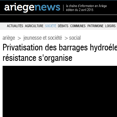
la chaîne d'information en Ariège
édition du 2 avril 2015
ACTUALITÉS
AGRICULTURE
SOCIÉTÉ
DÉBATS
COMMUNES
PATRIMOINE
LOISIRS
ariège
>
jeunesse et société
> social
Privatisation des barrages hydroéle
résistance s'organise