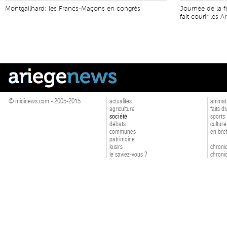
Montgailhard: les Francs-Maçons en congrès
Journée de la f
fait courir les A
© midinews.com - 2005-2015
actualités
animat
agriculture
faits d
société
sports
débats
culture
communes
en bre
patrimoine
loisirs
chroniq
le saviez-vous ?
chroniq