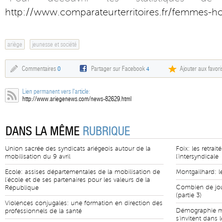
http://www.comparateurterritoires.fr/femmes-
ariège
jeunesse et société
Commentaires
0
Partager sur Facebook
4
Ajouter aux favori
Lien permanent vers l'article:
http://www.ariegenews.com/news-82629.html
DANS LA MÊME
RUBRIQUE
Union sacrée des syndicats ariégeois autour de la
Foix: les retrai
mobilisation du 9 avril
l'intersyndicale
Ecole: assises départementales de la mobilisation de
Montgailhard: 
l'école et de ses partenaires pour les valeurs de la
Combien de jour
République
(partie 3)
Violences conjugales: une formation en direction des
Démographie mé
professionnels de la santé
s'invitent dans 