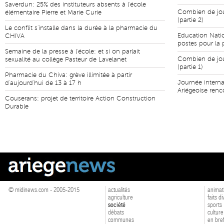
Saverdun: 25% des instituteurs absents à l'école
Combien de jour
élémentaire Pierre et Marie Curie
(partie 2)
Le conflit s'installe dans la durée à la pharmacie du
Education Natio
CHIVA
postes pour la 
Semaine de la presse à l'école: et si on parlait
Combien de jour
sexualité au collège Pasteur de Lavelanet
(partie 1)
Pharmacie du Chiva: grève illimitée à partir
Journée intern
d'aujourd'hui de 13 à 17 h
Ariégeoise renc
Couserans: projet de territoire Action Construction
Durable
© midinews.com - 2005-2015
actualités
animat
agriculture
faits d
société
sports
débats
culture
communes
en bre