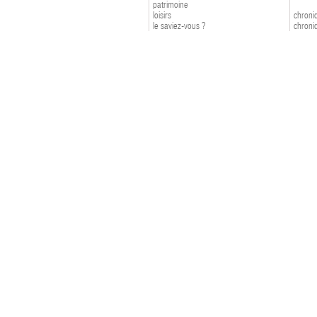
patrimoine
loisirs
chroniq
le saviez-vous ?
chroniq