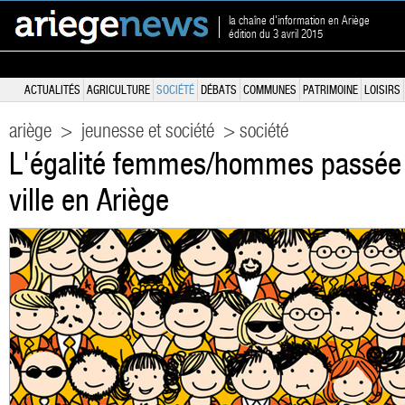
la chaîne d'information en Ariège
édition du 3 avril 2015
ACTUALITÉS
AGRICULTURE
SOCIÉTÉ
DÉBATS
COMMUNES
PATRIMOINE
LOISIRS
ariège
>
jeunesse et société
> société
L'égalité femmes/hommes passée au
ville en Ariège