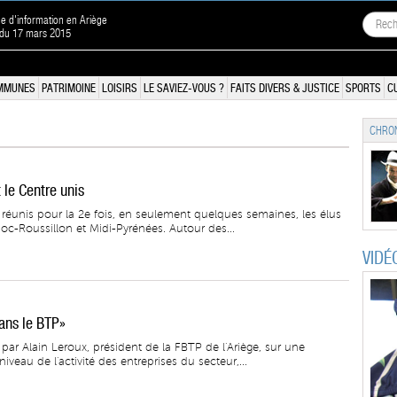
ne d'information en Ariège
 du 17 mars 2015
MMUNES
PATRIMOINE
LOISIRS
LE SAVIEZ-VOUS ?
FAITS DIVERS & JUSTICE
SPORTS
C
CHRON
 le Centre unis
réunis pour la 2e fois, en seulement quelques semaines, les élus
c-Roussillon et Midi-Pyrénées. Autour des...
VIDÉ
ans le BTP»
par Alain Leroux, président de la FBTP de l'Ariège, sur une
veau de l'activité des entreprises du secteur,...