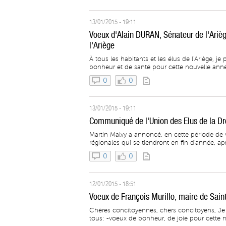
13/01/2015 - 19:11
Voeux d'Alain DURAN, Sénateur de l'Arièg
l'Ariège
À tous les habitants et les élus de l'Ariège, j
bonheur et de santé pour cette nouvelle année
0
0
13/01/2015 - 19:11
Communiqué de l'Union des Elus de la Dr
Martin Malvy a annoncé, en cette période de v
régionales qui se tiendront en fin d'année, apr
0
0
12/01/2015 - 18:51
Voeux de François Murillo, maire de Sain
Chères concitoyennes, chers concitoyens, Je 
tous: -voeux de bonheur, de joie pour cette n