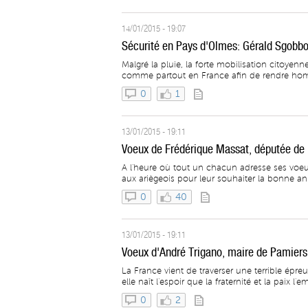
14/01/2015 - 19:07
Sécurité en Pays d'Olmes: Gérald Sgob
Malgré la pluie, la forte mobilisation citoye
comme partout en France afin de rendre homma
0
1
13/01/2015 - 19:11
Voeux de Frédérique Massat, députée de l'
A l'heure où tout un chacun adresse ses voeux
aux ariègeois pour leur souhaiter la bonne a
0
40
13/01/2015 - 19:11
Voeux d'André Trigano, maire de Pamiers
La France vient de traverser une terrible épre
elle naît l'espoir que la fraternité et la paix l'e
0
2