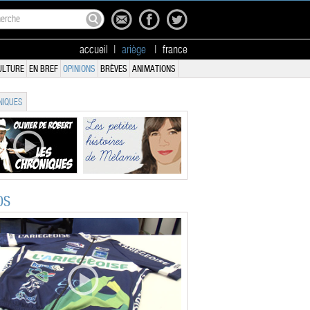
accueil
|
ariège
|
france
ULTURE
EN BREF
OPINIONS
BRÈVES
ANIMATIONS
IQUES
OS