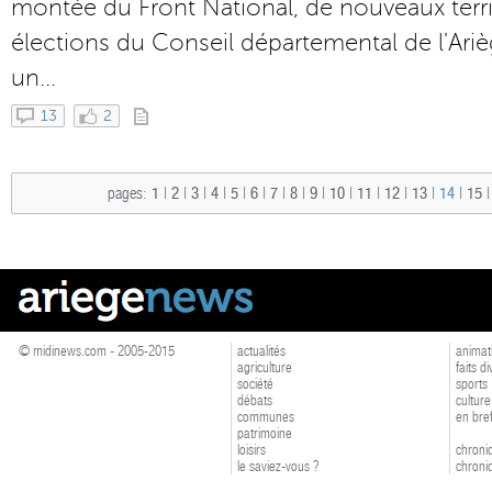
montée du Front National, de nouveaux territ
élections du Conseil départemental de l'Ari
un...
13
2
pages:
1
|
2
|
3
|
4
|
5
|
6
|
7
|
8
|
9
|
10
|
11
|
12
|
13
|
14
|
15
© midinews.com - 2005-2015
actualités
animat
agriculture
faits d
société
sports
débats
culture
communes
en bre
patrimoine
loisirs
chroniq
le saviez-vous ?
chroniq