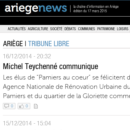
la chaîne d'information en Ariège
édition du 17 mars 2015
ACTUALITÉS
AGRICULTURE
SOCIÉTÉ
DÉBATS
COMMUNES
PATRIMOINE
LOISIRS
ARIÈGE |
TRIBUNE LIBRE
16/12/2014 - 20:32
Michel Teychenné communique
Les élus de “Pamiers au coeur” se félicitent 
Agence Nationale de Rénovation Urbaine du 
Pamiers et du quartier de la Gloriette comme “
0
0
15/12/2014 - 15:04