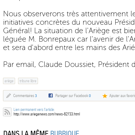
Nous observerons très attentivement l
initiatives concrètes du nouveau Prési
Général! La situation de l'Ariège est bi
léguée M. Bonrepaux car l'avenir de l'A
et sera d'abord entre les mains des Ari
Par email, Claude Doussiet, Président d
ariège
tribune libre
Commentaires
3
Partager sur Facebook
0
Ajouter aux favori
Lien permanent vers l'article:
http://www.ariegenews.com/news-82733.html
DANS LA MÊME
RUBRIQUE