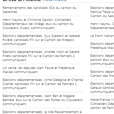
Remerciements des candidats ESA du canton du
Élections dépar
Sabarthès
Patricia Testa 
Canton du Sab
Henri Nayrou et Christine Gaston, Conseillers
Départementaux de l'Ariège, élus du canton du
Henri Nayrou, C
Couserans Ouest, communiquent :
Départemental
Élections départementales: Guy Djedaini et Isabelle
Le Front Natio
Rivière, candidats FN sur le Canton de Mirepoix
Élections dépa
communiquent
Frédérique Ma
Élections départementales: Andrée Violin et Gérard
Élections dépar
Priéto candidats FN sur le Canton de Pamiers 2
passion élus su
communiquent
communiquent
Loi santé: les députés Alain Fauré et Frédérique
Élections dépar
Massat communiquent
Canton des Por
Élections départementales: Aimé Deleglise et Chantal
Élections dépar
Clamer candidats FN sur le Canton de Pamiers 1
Géraud candida
communiquent
communiquent
Élections départementales: Alain Bari et Magalie
Marie-France Vi
Bernère, élus sur le Canton des Portes du Couserans
Conseillers Dép
communiquent
canton de Pam
Élections départementales: la liste Rassemblement à