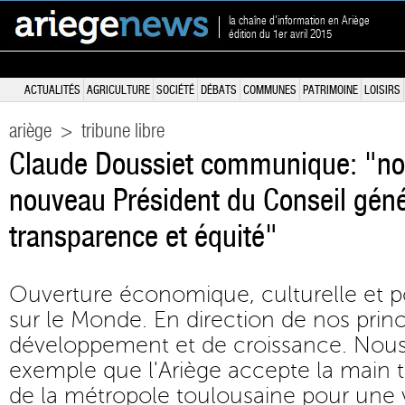
la chaîne d'information en Ariège
édition du 1er avril 2015
ACTUALITÉS
AGRICULTURE
SOCIÉTÉ
DÉBATS
COMMUNES
PATRIMOINE
LOISIRS
ariège
>
tribune libre
Claude Doussiet communique: "no
nouveau Président du Conseil géné
transparence et équité"
Ouverture économique, culturelle et pol
sur le Monde. En direction de nos prin
développement et de croissance. Nous
exemple que l'Ariège accepte la main 
de la métropole toulousaine pour une v