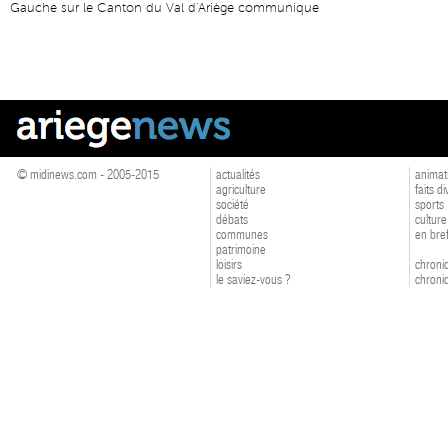
Gauche sur le Canton du Val d'Ariège communique
© midinews.com - 2005-2015
actualités
animat
agriculture
faits d
société
sports
débats
culture
communes
en bre
patrimoine
loisirs
chroniq
le saviez-vous ?
chroniq