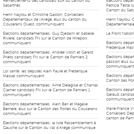
Remerciements des candidats ESA du canton du
Élections dépar
Sabarthès
Patricia Testa 
Canton du Sab
Henri Nayrou et Christine Gaston, Conseillers
Départementaux de l'Ariège, élus du canton du
Henri Nayrou, C
Couserans Ouest, communiquent :
Départemental
Élections départementales: Guy Djedaini et Isabelle
Le Front Natio
Rivière, candidats FN sur le Canton de Mirepoix
Élections dépa
communiquent
Frédérique Ma
Élections départementales: Andrée Violin et Gérard
Élections dépar
Priéto candidats FN sur le Canton de Pamiers 2
passion élus su
communiquent
communiquent
Loi santé: les députés Alain Fauré et Frédérique
Élections dépar
Massat communiquent
Canton des Por
Élections départementales: Aimé Deleglise et Chantal
Élections dépar
Clamer candidats FN sur le Canton de Pamiers 1
Géraud candida
communiquent
communiquent
Élections départementales: Alain Bari et Magalie
Marie-France Vi
Bernère, élus sur le Canton des Portes du Couserans
Conseillers Dép
communiquent
canton de Pam
Élections départementales: la liste Rassemblement à
Gauche sur le Canton du Val d'Ariège communique