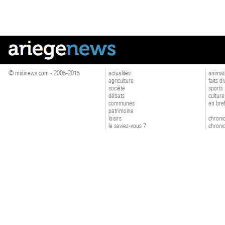
© midinews.com - 2005-2015
actualités
animat
agriculture
faits d
société
sports
débats
culture
communes
en bre
patrimoine
loisirs
chroniq
le saviez-vous ?
chroniq