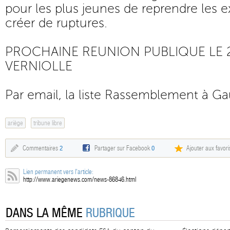
pour les plus jeunes de reprendre les e
créer de ruptures.
PROCHAINE REUNION PUBLIQUE LE 27
VERNIOLLE
Par email, la liste Rassemblement à Ga
ariège
tribune libre
Commentaires
2
Partager sur Facebook
0
Ajouter aux favori
Lien permanent vers l'article:
http://www.ariegenews.com/news-86846.html
DANS LA MÊME
RUBRIQUE