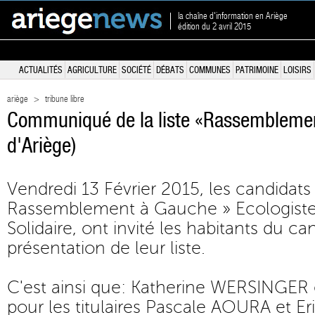
la chaîne d'information en Ariège
édition du 2 avril 2015
ACTUALITÉS
AGRICULTURE
SOCIÉTÉ
DÉBATS
COMMUNES
PATRIMOINE
LOISIRS
ariège
>
tribune libre
Communiqué de la liste «Rassemblemen
d'Ariège)
Vendredi 13 Février 2015, les candidats d
Rassemblement à Gauche » Ecologiste,
Solidaire, ont invité les habitants du ca
présentation de leur liste.
C'est ainsi que: Katherine WERSINGER
pour les titulaires Pascale AOURA et 