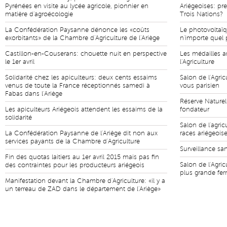
Pyrénées en visite au lycée agricole, pionnier en
Ariégeoises: pr
matière d'agroécologie
Trois Nations?
La Confédération Paysanne dénonce les «coûts
Le photovoltaïq
exorbitants» de la Chambre d'Agriculture de l'Ariège
n'importe quel p
Castillon-en-Couserans: chouette nuit en perspective
Les médailles a
le 1er avril
l'Agriculture
Solidarité chez les apiculteurs: deux cents essaims
Salon de l'Agric
venus de toute la France réceptionnés samedi à
vous parisien
Fabas dans l'Ariège
Réserve Naturel
Les apiculteurs Ariégeois attendent les essaims de la
fondateur
solidarité
Salon de l'agric
La Confédération Paysanne de l'Ariège dit non aux
races ariégeois
services payants de la Chambre d'Agriculture
Surveillance san
Fin des quotas laitiers au 1er avril 2015 mais pas fin
Salon de l'Agric
des contraintes pour les producteurs ariégeois
plus grande fe
Manifestation devant la Chambre d'Agriculture: «il y a
un terreau de ZAD dans le département de l'Ariège»