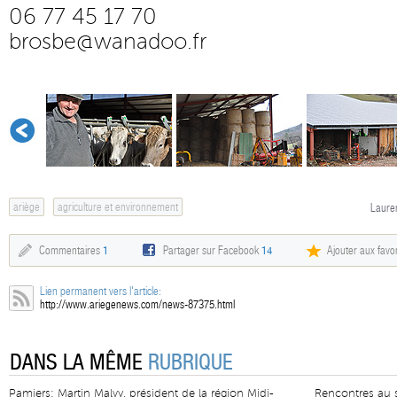
06 77 45 17 70
brosbe@wanadoo.fr
ariège
agriculture et environnement
Lauren
Commentaires
1
Partager sur Facebook
14
Ajouter aux favor
Lien permanent vers l'article:
http://www.ariegenews.com/news-87375.html
DANS LA MÊME
RUBRIQUE
Pamiers: Martin Malvy, président de la région Midi-
Rencontres au 