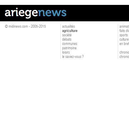
© midinews.com - 2005-2015
actualités
animat
agriculture
faits d
société
sports
débats
culture
communes
en bre
patrimoine
loisirs
chroniq
le saviez-vous ?
chroniq