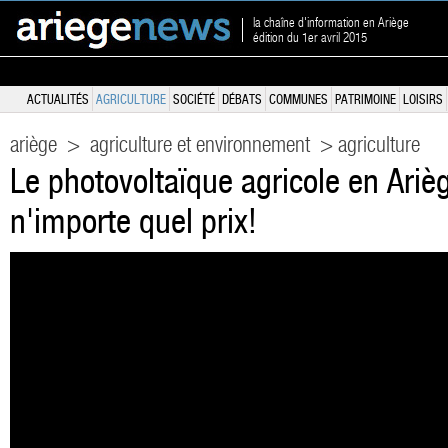
la chaîne d'information en Ariège
édition du 1er avril 2015
ACTUALITÉS
AGRICULTURE
SOCIÉTÉ
DÉBATS
COMMUNES
PATRIMOINE
LOISIRS
ariège
>
agriculture et environnement
> agriculture
Le photovoltaïque agricole en Ariè
n'importe quel prix!