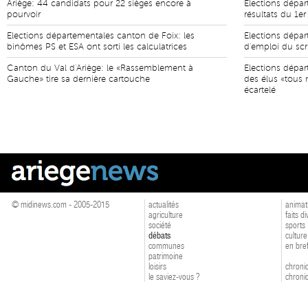
Ariège: 44 candidats pour 22 sièges encore à
Elections dépar
pourvoir
résultats du 1er
Elections départementales canton de Foix: les
Elections dépar
binômes PS et ESA ont sorti les calculatrices
d'emploi du scr
Canton du Val d'Ariège: le «Rassemblement à
Elections dépar
Gauche» tire sa dernière cartouche
des élus «tous n
écartelé
© midinews.com - 2005-2015
actualités
animat
agriculture
faits d
société
sports
débats
culture
communes
en bre
patrimoine
loisirs
chroniq
le saviez-vous ?
chroniq