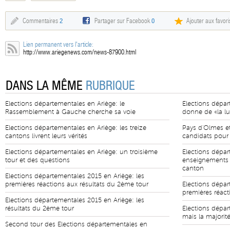
Commentaires
2
Partager sur Facebook
0
Ajouter aux favori
Lien permanent vers l'article:
http://www.ariegenews.com/news-87900.html
DANS LA MÊME
RUBRIQUE
Elections départementales en Ariège: le
Elections dépar
Rassemblement à Gauche cherche sa voie
donne de «la lu
Elections départementales en Ariège: les treize
Pays d'Olmes et 
cantons livrent leurs vérités
candidats pour 
Elections départementales en Ariège: un troisième
Elections dépar
tour et des questions
enseignements 
canton
Elections départementales 2015 en Ariège: les
premières réactions aux résultats du 2ème tour
Elections dépar
premières réact
Elections départementales 2015 en Ariège: les
résultats du 2ème tour
Elections dépar
mais la majorité
Second tour des Elections départementales en