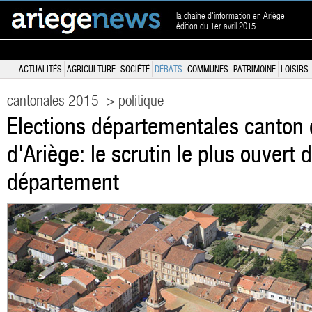
la chaîne d'information en Ariège
édition du 1er avril 2015
ACTUALITÉS
AGRICULTURE
SOCIÉTÉ
DÉBATS
COMMUNES
PATRIMOINE
LOISIRS
cantonales 2015
> politique
Elections départementales canton 
d'Ariège: le scrutin le plus ouvert d
département