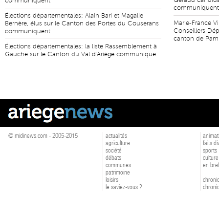
Géraud candida
communiquent
communiquent
Élections départementales: Alain Bari et Magalie
Marie-France Vi
Bernère, élus sur le Canton des Portes du Couserans
Conseillers Dép
communiquent
canton de Pam
Élections départementales: la liste Rassemblement à
Gauche sur le Canton du Val d'Ariège communique
© midinews.com - 2005-2015
actualités
animat
agriculture
faits d
société
sports
débats
culture
communes
en bre
patrimoine
loisirs
chroniq
le saviez-vous ?
chroniq