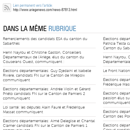
Lien permanent vers l'article:
http://www.ariegenews.com/news-87813.html
DANS LA MÊME
RUBRIQUE
Remerciements des candidats ESA du canton du
Élections dépar
Sabarthès
Patricia Testa 
Canton du Sab
Henri Nayrou et Christine Gaston, Conseillers
Départementaux de l'Ariège, élus du canton du
Henri Nayrou, C
Couserans Ouest, communiquent :
Départemental
Élections départementales: Guy Djedaini et Isabelle
Le Front Natio
Rivière, candidats FN sur le Canton de Mirepoix
Élections dépa
communiquent
Frédérique Ma
Élections départementales: Andrée Violin et Gérard
Élections dépar
Priéto candidats FN sur le Canton de Pamiers 2
passion élus su
communiquent
communiquent
Loi santé: les députés Alain Fauré et Frédérique
Élections dépar
Massat communiquent
Canton des Por
Élections départementales: Aimé Deleglise et Chantal
Élections dépar
Clamer candidats FN sur le Canton de Pamiers 1