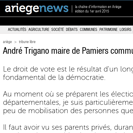
la chaîne d'information en Ariège
édition du 1er avril 2015
ACTUALITÉS
AGRICULTURE
SOCIÉTÉ
DÉBATS
COMMUNES
PATRIMOINE
LOISIRS
ariège
>
tribune libre
André Trigano maire de Pamiers comm
Le droit de vote est le résultat d'un lo
fondamental de la démocratie.
Au moment où se préparent les électi
départementales, je suis particulièreme
peu de mobilisation des personnes que
Il faut avoir vu ses parents privés, dura