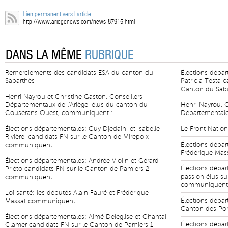
Lien permanent vers l'article:
http://www.ariegenews.com/news-87915.html
DANS LA MÊME
RUBRIQUE
Remerciements des candidats ESA du canton du
Élections dépar
Sabarthès
Patricia Testa 
Canton du Sab
Henri Nayrou et Christine Gaston, Conseillers
Départementaux de l'Ariège, élus du canton du
Henri Nayrou, C
Couserans Ouest, communiquent :
Départemental
Élections départementales: Guy Djedaini et Isabelle
Le Front Natio
Rivière, candidats FN sur le Canton de Mirepoix
Élections dépa
communiquent
Frédérique Ma
Élections départementales: Andrée Violin et Gérard
Élections dépar
Priéto candidats FN sur le Canton de Pamiers 2
passion élus su
communiquent
communiquent
Loi santé: les députés Alain Fauré et Frédérique
Élections dépar
Massat communiquent
Canton des Por
Élections départementales: Aimé Deleglise et Chantal
Élections dépar
Clamer candidats FN sur le Canton de Pamiers 1