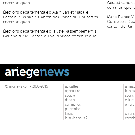
Géraud candida
communiquent
communiquent
Élections départementales: Alain Bari et Magalie
Marie-France Vi
Bernère, élus sur le Canton des Portes du Couserans
Conseillers Dép
communiquent
canton de Pam
Élections départementales: la liste Rassemblement à
Gauche sur le Canton du Val d'Ariège communique
© midinews.com - 2005-2015
actualités
animat
agriculture
faits d
société
sports
débats
culture
communes
en bre
patrimoine
loisirs
chroniq
le saviez-vous ?
chroniq