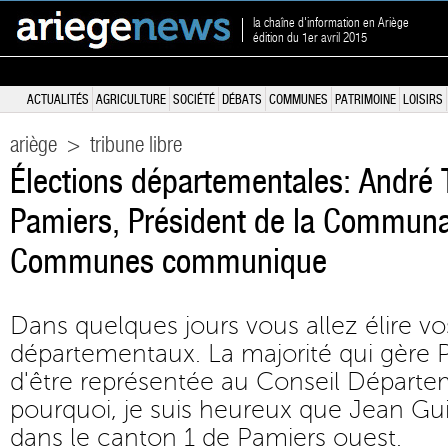
la chaîne d'information en Ariège
édition du 1er avril 2015
ACTUALITÉS
AGRICULTURE
SOCIÉTÉ
DÉBATS
COMMUNES
PATRIMOINE
LOISIRS
ariège
>
tribune libre
Élections départementales: André 
Pamiers, Président de la Commun
Communes communique
Dans quelques jours vous allez élire vo
départementaux. La majorité qui gère 
d'être représentée au Conseil Départem
pourquoi, je suis heureux que Jean Gu
dans le canton 1 de Pamiers ouest.