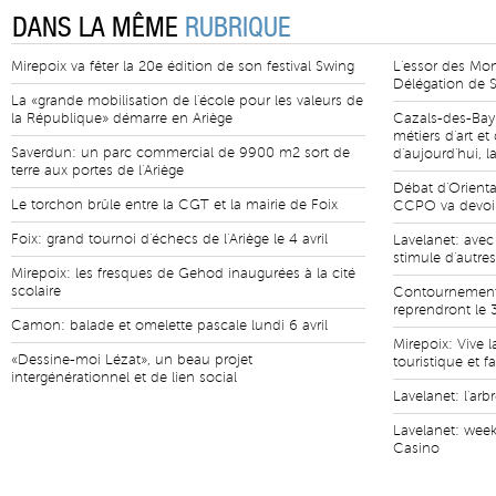
DANS LA MÊME
RUBRIQUE
Mirepoix va fêter la 20e édition de son festival Swing
L'essor des Mo
Délégation de S
La «grande mobilisation de l'école pour les valeurs de
la République» démarre en Ariège
Cazals-des-Bay
métiers d'art e
Saverdun: un parc commercial de 9900 m2 sort de
d'aujourd'hui, l
terre aux portes de l'Ariège
Débat d'Orienta
Le torchon brûle entre la CGT et la mairie de Foix
CCPO va devoir 
Foix: grand tournoi d'échecs de l'Ariège le 4 avril
Lavelanet: avec
stimule d'autre
Mirepoix: les fresques de Gehod inaugurées à la cité
scolaire
Contournement 
reprendront le 
Camon: balade et omelette pascale lundi 6 avril
Mirepoix: Vive l
«Dessine-moi Lézat», un beau projet
touristique et fa
intergénérationnel et de lien social
Lavelanet: l'ar
Lavelanet: wee
Casino