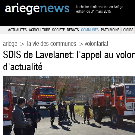
la chaîne d'information en Ariège
édition du 31 mars 2015
ACTUALITÉS
AGRICULTURE
SOCIÉTÉ
DÉBATS
COMMUNES
PATRIMOINE
LOISIRS
ariège
>
la vie des communes
> volontariat
SDIS de Lavelanet: l'appel au volon
d'actualité