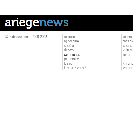
© midinews.com - 2005-2015
actualités
animat
agriculture
faits d
société
sports
débats
culture
communes
en bre
patrimoine
loisirs
chroniq
le saviez-vous ?
chroniq