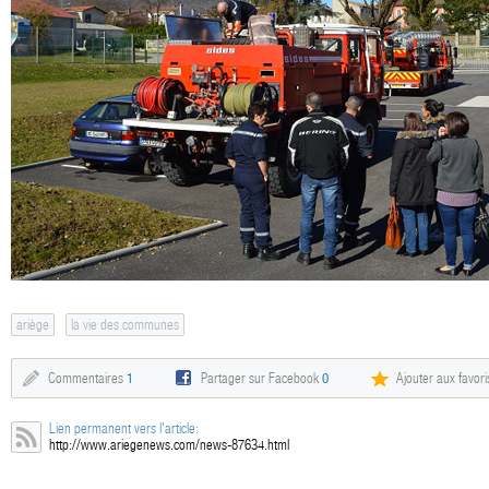
ariège
la vie des communes
Commentaires
1
Partager sur Facebook
0
Ajouter aux favori
Lien permanent vers l'article:
http://www.ariegenews.com/news-87634.html