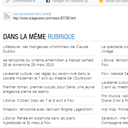
Commentaires
0
Partager sur Facebook
22
Ajouter aux favor
Lien permanent vers l'article:
http://www.ariegenews.com/news-87736.html
DANS LA MÊME
RUBRIQUE
Littérature: «les Mangeuses d'hommes» de Claude
Le spectacle con
Dubois
l'Ariège
4e rencontre du cinéma amérindien à Massat samedi
L'Estive: rencon
28 et dimanche 29 mars 2015
Foix
Lavelanet culture: «les règles du savoir-vivre dans la
Foix: Isabelle S
société moderne» le 7 avril au théâtre de l'Ourdissoir
Lavelanet cultur
Premier roman, premier succès pour Sierra, une jeune
2 avril au théât
ariégeoise pleine de talents
Pro Musica: sal
L'Estive: Citizen Jobs les 7 et 8 avril à Foix
Diane Cros à P
Mirepoix: rencontre avec l'écrivain Birgitta Lagerström
Hip Hop: Prim
L'Estive: Renée en botaniste dans les plans
Saverdun: «ne n
hyperboles le 31 mars à Foix
Compagnie des