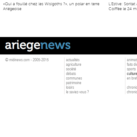
«Qui a fouillé chez les Wisigoths ?», un polar en terre
L'Estive: Sorit
Ariégeoise
Coiffée le 24 m
© midinews.com - 2005-2015
actualités
animat
agriculture
faits d
société
sports
débats
cultur
communes
en bre
patrimoine
loisirs
chroniq
le saviez-vous ?
chroniq