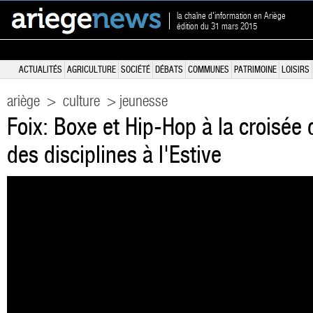
la chaîne d'information en Ariège
édition du 31 mars 2015
ACTUALITÉS
AGRICULTURE
SOCIÉTÉ
DÉBATS
COMMUNES
PATRIMOINE
LOISIRS
ariège
>
culture
> jeunesse
Foix: Boxe et Hip-Hop à la croisée
des disciplines à l'Estive