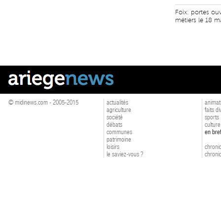
Foix: portes ou
métiers le 18 m
© midinews.com - 2005-2015
actualités
animat
agriculture
faits d
société
sports
débats
culture
communes
en bre
patrimoine
loisirs
chroniq
le saviez-vous ?
chroniq