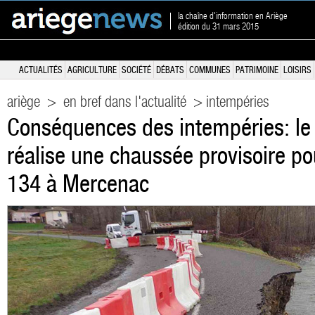
la chaîne d'information en Ariège
édition du 31 mars 2015
ACTUALITÉS
AGRICULTURE
SOCIÉTÉ
DÉBATS
COMMUNES
PATRIMOINE
LOISIRS
ariège
>
en bref dans l'actualité
> intempéries
Conséquences des intempéries: le 
réalise une chaussée provisoire po
134 à Mercenac