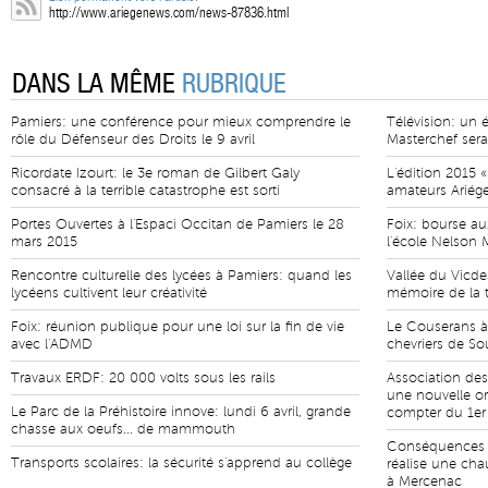
http://www.ariegenews.com/news-87836.html
DANS LA MÊME
RUBRIQUE
Pamiers: une conférence pour mieux comprendre le
Télévision: un 
rôle du Défenseur des Droits le 9 avril
Masterchef sera
Ricordate Izourt: le 3e roman de Gilbert Galy
L'édition 2015 «
consacré à la terrible catastrophe est sorti
amateurs Ariége
Portes Ouvertes à l'Espaci Occitan de Pamiers le 28
Foix: bourse aux
mars 2015
l'école Nelson
Rencontre culturelle des lycées à Pamiers: quand les
Vallée du Vicd
lycéens cultivent leur créativité
mémoire de la t
Foix: réunion publique pour une loi sur la fin de vie
Le Couserans à
avec l'ADMD
chevriers de S
Travaux ERDF: 20 000 volts sous les rails
Association des 
une nouvelle or
Le Parc de la Préhistoire innove: lundi 6 avril, grande
compter du 1er 
chasse aux oeufs... de mammouth
Conséquences d
Transports scolaires: la sécurité s'apprend au collège
réalise une cha
à Mercenac