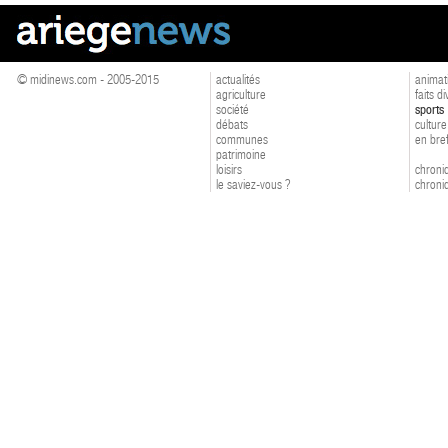
© midinews.com - 2005-2015
actualités
animat
agriculture
faits d
société
sports
débats
culture
communes
en bre
patrimoine
loisirs
chroniq
le saviez-vous ?
chroniq