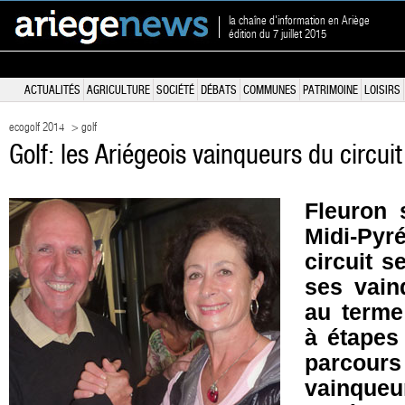
la chaîne d'information en Ariège
édition du 7 juillet 2015
ACTUALITÉS
AGRICULTURE
SOCIÉTÉ
DÉBATS
COMMUNES
PATRIMOINE
LOISIRS
ecogolf 2014
> golf
Golf: les Ariégeois vainqueurs du circuit
Fleuron 
Midi-Pyr
circuit s
ses vain
au terme
à étapes
parcours
vainqu