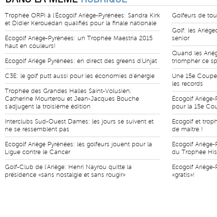
Trophée ORPI à l'Écogolf Ariège-Pyrénées: Sandra Kirk
Golfeurs de tou
et Didier Kerouedan qualifiés pour la finale nationale
Golf: les Ariége
Écogolf Ariège-Pyrénées: un Trophée Maestria 2015
senior
haut en couleurs!
Quand les Arié
Ecogolf Ariège Pyrénées: en direct des greens d'Unjat
triompher ce sp
C3E: le golf putt aussi pour les économies d'énergie
Une 15e Coupe 
les records
Trophée des Grandes Halles Saint-Volusien:
Catherine Mourterou et Jean-Jacques Bouche
Écogolf Ariège-
s'adjugent la troisième édition
pour la 15e Co
Interclubs Sud-Ouest Dames: les jours se suivent et
Ecogolf et trop
ne se ressemblent pas
de maître !
Ecogolf Ariège Pyrénées: les golfeurs jouent pour la
Ecogolf Ariège-
Ligue contre le Cancer
du Trophée His
Golf-Club de l'Ariège: Henri Nayrou quitte la
Ecogolf Ariège-
présidence «sans nostalgie et sans rougir»
«gratis»!