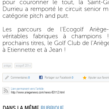
pour couronner le tout, la Saint-Gi
Durrieu a remporté le circuit senior m
catégorie pitch and putt.
Les parcours de l'Ecogolf Ariège
véritables fabriques à champions
prochains titres, le Golf Club de l'Ariège
à Etiennette et à Jean !
ariège
ecogolf 2014
Commentaires
0
Partager sur Facebook
0
Ajouter aux favori
Lien permanent vers l'article:
http://www.ariegenews.com/news-83112.html
DANS LA MÊME
RUBRIQUE