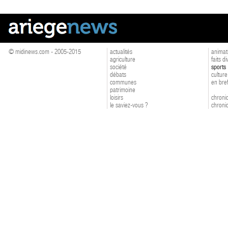
© midinews.com - 2005-2015
actualités
animat
agriculture
faits d
société
sports
débats
culture
communes
en bre
patrimoine
loisirs
chroniq
le saviez-vous ?
chroniq