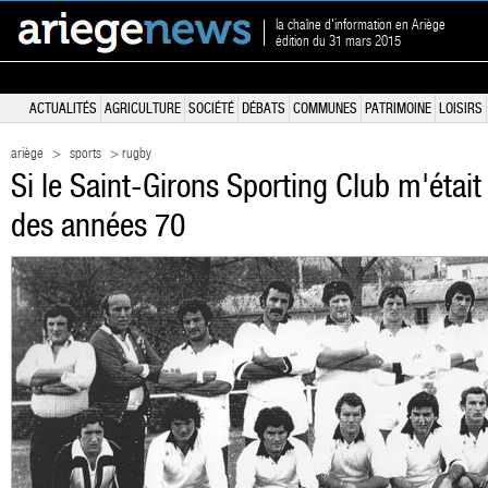
la chaîne d'information en Ariège
édition du 31 mars 2015
ACTUALITÉS
AGRICULTURE
SOCIÉTÉ
DÉBATS
COMMUNES
PATRIMOINE
LOISIRS
ariège
>
sports
> rugby
Si le Saint-Girons Sporting Club m'était 
des années 70