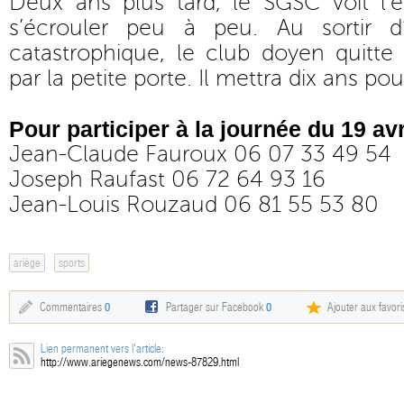
Deux ans plus tard, le SGSC voit l’éd
s’écrouler peu à peu. Au sortir 
catastrophique, le club doyen quitte 
par la petite porte. Il mettra dix ans po
Pour participer à la journée du 19 avr
Jean-Claude Fauroux 06 07 33 49 54
Joseph Raufast 06 72 64 93 16
Jean-Louis Rouzaud 06 81 55 53 80
ariège
sports
Commentaires
0
Partager sur Facebook
0
Ajouter aux favori
Lien permanent vers l'article:
http://www.ariegenews.com/news-87829.html