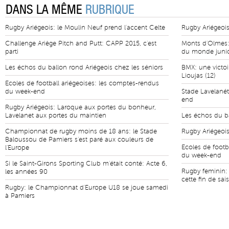
DANS LA MÊME
RUBRIQUE
Rugby Ariégeois: le Moulin Neuf prend l'accent Celte
Rugby Ariégeois
Challenge Ariège Pitch and Putt: CAPP 2015, c'est
Monts d'Olmes:
parti
du monde juni
Les échos du ballon rond Ariégeois chez les séniors
BMX: une victoi
Lioujas (12)
Ecoles de football ariégeoises: les comptes-rendus
du week-end
Stade Lavelanét
end
Rugby Ariégeois: Laroque aux portes du bonheur,
Lavelanet aux portes du maintien
Les échos du ba
Championnat de rugby moins de 18 ans: le Stade
Rugby Ariégeois:
Baloussou de Pamiers s'est paré aux couleurs de
Ecoles de footb
l'Europe
du week-end
Si le Saint-Girons Sporting Club m'était conté: Acte 6,
Rugby feminin: 
les années 90
cette fin de sai
Rugby: le Championnat d'Europe U18 se joue samedi
à Pamiers