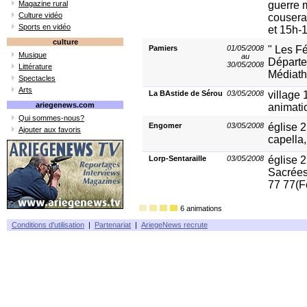
Magazine rural
guerre m
Culture vidéo
couseran
Sports en vidéo
et 15h-
culture
Pamiers
01/05/2008
" Les Fé
Musique
au
Départe
30/05/2008
Littérature
Médiath
Spectacles
Arts
La BAstide de Sérou
03/05/2008
village 
ariegenews.com
animati
Qui sommes-nous?
Engomer
03/05/2008
église 
Ajouter aux favoris
capella,
Lorp-Sentaraille
03/05/2008
église 
Sacrées,
77 77(Fe
6 animations
Conditions d'utilisation
|
Partenariat
|
AriegeNews recrute