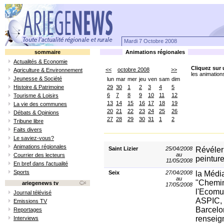
Mardi 7 Octobre 2008
sommaire
Animations régionales
Actualités & Economie
Cliquez sur 
<<
octobre 2008
>>
Agriculture & Environnement
les animation
Jeunesse & Société
lun
mar
mer
jeu
ven
sam
dim
Histoire & Patrimoine
29
30
1
2
3
4
5
6
7
8
9
10
11
12
Tourisme & Loisirs
13
14
15
16
17
18
19
La vie des communes
20
21
22
23
24
25
26
Débats & Opinions
27
28
29
30
31
1
2
Tribune libre
Faits divers
Le saviez-vous?
Animations régionales
Saint Lizier
25/04/2008
Révéler
au
Courrier des lecteurs
peintur
11/05/2008
En bref dans l'actualité
Sports
Seix
27/04/2008
la Médi
au
"Chemin
ariegenews tv
17/05/2008
l'Ecomus
Journal télévisé
ASPIC, 
Emissions TV
Barcelo
Reportages
renseig
Interviews