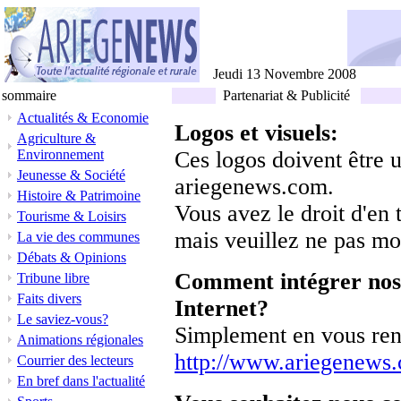
Jeudi 13 Novembre 2008
sommaire
Partenariat & Publicité
Actualités & Economie
Logos et visuels:
Agriculture &
Environnement
Ces logos doivent être u
Jeunesse & Société
ariegenews.com.
Histoire & Patrimoine
Vous avez le droit d'en
Tourisme & Loisirs
mais veuillez ne pas mod
La vie des communes
Débats & Opinions
Comment intégrer nos 
Tribune libre
Faits divers
Internet?
Le saviez-vous?
Simplement en vous rend
Animations régionales
http://www.ariegenews.
Courrier des lecteurs
En bref dans l'actualité