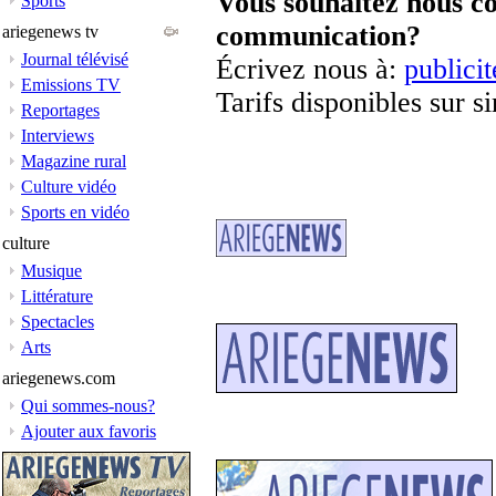
Vous souhaitez nous co
Sports
communication?
ariegenews tv
Journal télévisé
Écrivez nous à:
public
Emissions TV
Tarifs disponibles sur 
Reportages
Interviews
Magazine rural
Culture vidéo
Sports en vidéo
culture
Musique
Littérature
Spectacles
Arts
ariegenews.com
Qui sommes-nous?
Ajouter aux favoris