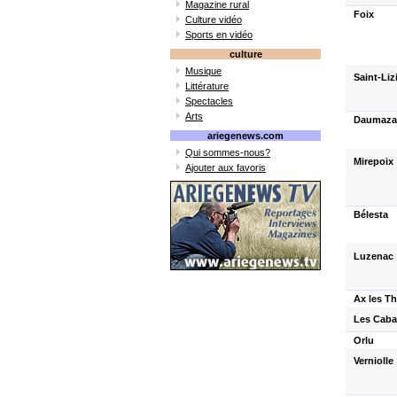
Magazine rural
Foix
Culture vidéo
Sports en vidéo
culture
Musique
Saint-Liz
Littérature
Spectacles
Arts
Daumazan
ariegenews.com
Qui sommes-nous?
Mirepoix
Ajouter aux favoris
Bélesta
Luzenac
Ax les T
Les Cab
Orlu
Verniolle