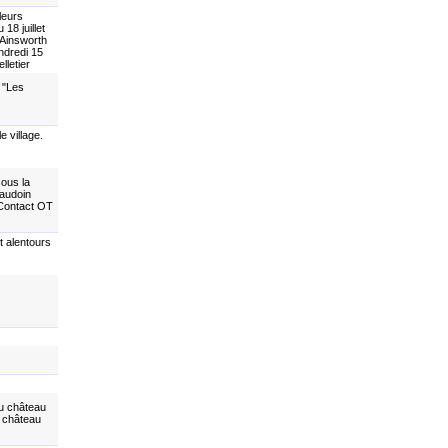
leurs
18 juillet
 Ainsworth
ndredi 15
lletier
 "Les
e village.
sous la
Baudoin
 Contact OT
t alentours
au château
u château