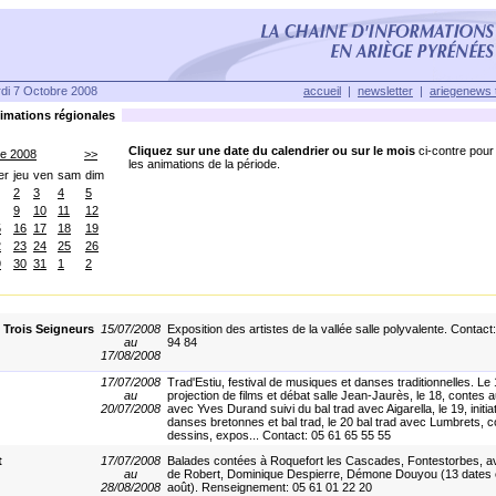
di 7 Octobre 2008
accueil
|
newsletter
|
ariegenews 
mations régionales
Cliquez sur une date du calendrier ou sur le mois
ci-contre pour 
re 2008
>>
les animations de la période.
er
jeu
ven
sam
dim
2
3
4
5
9
10
11
12
5
16
17
18
19
2
23
24
25
26
9
30
31
1
2
 Trois Seigneurs
15/07/2008
Exposition des artistes de la vallée salle polyvalente. Contact
au
94 84
17/08/2008
17/07/2008
Trad'Estiu, festival de musiques et danses traditionnelles. Le 
au
projection de films et débat salle Jean-Jaurès, le 18, contes 
20/07/2008
avec Yves Durand suivi du bal trad avec Aigarella, le 19, initia
danses bretonnes et bal trad, le 20 bal trad avec Lumbrets, 
dessins, expos... Contact: 05 61 65 55 55
t
17/07/2008
Balades contées à Roquefort les Cascades, Fontestorbes, av
au
de Robert, Dominique Despierre, Démone Douyou (13 dates en 
28/08/2008
août). Renseignement: 05 61 01 22 20