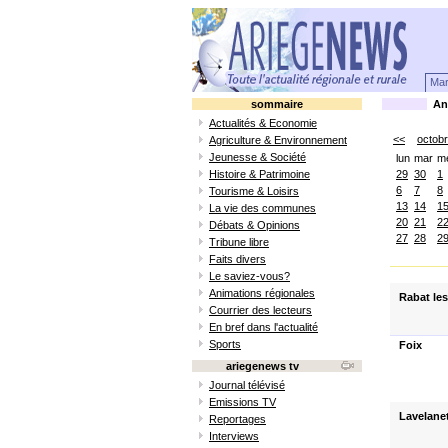
Mar
sommaire
Ani
Actualités & Economie
<<
octob
Agriculture & Environnement
Jeunesse & Société
lun
mar
m
Histoire & Patrimoine
29
30
1
6
7
8
Tourisme & Loisirs
13
14
1
La vie des communes
20
21
2
Débats & Opinions
27
28
2
Tribune libre
Faits divers
Le saviez-vous?
Animations régionales
Rabat les
Courrier des lecteurs
En bref dans l'actualité
Sports
Foix
ariegenews tv
Journal télévisé
Emissions TV
Lavelane
Reportages
Interviews