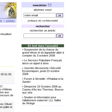
newsletter
abonnez vous!
tv
|
contact
politique de confidentialité
rechercher
rechercher un article:
visualiser
En bref dans l'actualité
•
Suspension de la chasse du
grand tétras et du lagopède alpin à
compter du 3 octobre 2008
•
Le Secours Polpulaire Français
lance un appel à dons
•
Journée découverte «Sécurité
Economique», jeudi 23 octobre
2008
: 05 61 05
•
Forum à Verniolle: «l'Habitat et la
Santé»
17,
•
Dimanche 19 Octobre 2008 au
au château
Casino d’Ax-les-Thermes: Bourse
tion aux
aux skis
concours de
•
Soutien et information pour
l’allaitement maternel: LLL Vallée
de l’Ariège
ec Olivier
juillet et