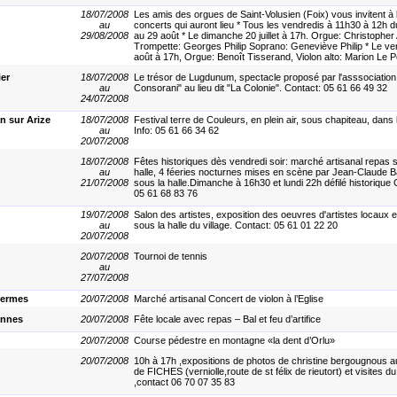
18/07/2008
Les amis des orgues de Saint-Volusien (Foix) vous invitent à 
au
concerts qui auront lieu * Tous les vendredis à 11h30 à 12h du 
29/08/2008
au 29 août * Le dimanche 20 juillet à 17h. Orgue: Christopher
Trompette: Georges Philip Soprano: Geneviève Philip * Le ve
août à 17h, Orgue: Benoît Tisserand, Violon alto: Marion Le Pe
ier
18/07/2008
Le trésor de Lugdunum, spectacle proposé par l'asssociation
au
Consorani" au lieu dit "La Colonie". Contact: 05 61 66 49 32
24/07/2008
 sur Arize
18/07/2008
Festival terre de Couleurs, en plein air, sous chapiteau, dans l
au
Info: 05 61 66 34 62
20/07/2008
18/07/2008
Fêtes historiques dès vendredi soir: marché artisanal repas 
au
halle, 4 féeries nocturnes mises en scène par Jean-Claude 
21/07/2008
sous la halle.Dimanche à 16h30 et lundi 22h défilé historique
05 61 68 83 76
19/07/2008
Salon des artistes, exposition des oeuvres d'artistes locaux e
au
sous la halle du village. Contact: 05 61 01 22 20
20/07/2008
20/07/2008
Tournoi de tennis
au
27/07/2008
hermes
20/07/2008
Marché artisanal Concert de violon à l’Eglise
annes
20/07/2008
Fête locale avec repas – Bal et feu d’artifice
20/07/2008
Course pédestre en montagne «la dent d’Orlu»
20/07/2008
10h à 17h ,expositions de photos de christine bergougnous 
de FICHES (verniolle,route de st félix de rieutort) et visites d
,contact 06 70 07 35 83