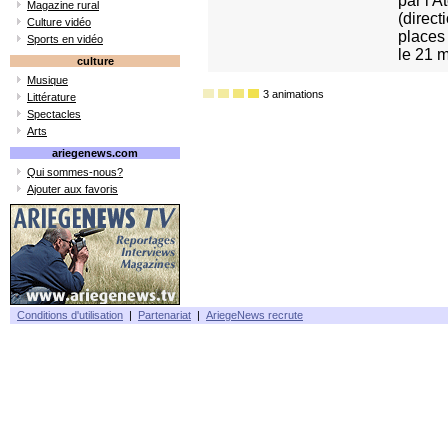
par l'
Magazine rural
(direct
Culture vidéo
places 
Sports en vidéo
le 21 m
culture
Musique
3 animations
Littérature
Spectacles
Arts
ariegenews.com
Qui sommes-nous?
Ajouter aux favoris
Conditions d'utilisation
|
Partenariat
|
AriegeNews recrute