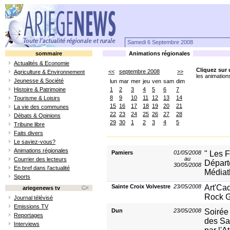
Samedi 6 Septembre 2008
sommaire
Animations régionales
Actualités & Economie
Cliquez sur 
<<
septembre 2008
>>
Agriculture & Environnement
les animation
Jeunesse & Société
lun
mar
mer
jeu
ven
sam
dim
Histoire & Patrimoine
1
2
3
4
5
6
7
8
9
10
11
12
13
14
Tourisme & Loisirs
15
16
17
18
19
20
21
La vie des communes
22
23
24
25
26
27
28
Débats & Opinions
29
30
1
2
3
4
5
Tribune libre
Faits divers
Le saviez-vous?
Animations régionales
Pamiers
01/05/2008
" Les F
au
Courrier des lecteurs
Départ
30/05/2008
En bref dans l'actualité
Médiat
Sports
Sainte Croix Volvestre
23/05/2008
Art'Ca
ariegenews tv
Rock G
Journal télévisé
Emissions TV
Dun
23/05/2008
Soirée 
Reportages
des Sa
Interviews