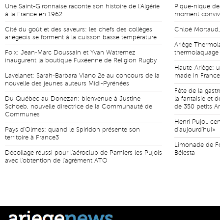
Une Saint-Gironnaise raconte son histoire de l'Algérie
Pique-nique des
à la France en 1962
moment convivia
Cité du goût et des saveurs: les chefs des collèges
Chloé Mortaud,
ariégeois se forment à la cuisson basse température
Ariège Thermola
Foix: Jean-Marc Doussain et Yvan Watremez
thermolaquage 
inaugurent la boutique Fuxéenne de Religion Rugby
Haute-Ariège: 
Lavelanet: Sarah-Barbara Viano 2e au concours de la
made in France
nouvelle des jeunes auteurs Midi-Pyrénées
Fête de la gast
Du Québec au Donezan: bienvenue à Justine
la fantaisie et 
Schoeb, nouvelle directrice de la Communauté de
de 350 petits A
Communes
Henri Pujol, ce
Pays d'Olmes: quand le Spiridon présente son
d'aujourd'hui»
territoire à France3
Limonade de Fo
Décollage réussi pour l'aéroclub de Pamiers les Pujols
Bélesta
avec l'obtention de l'agrément ATO