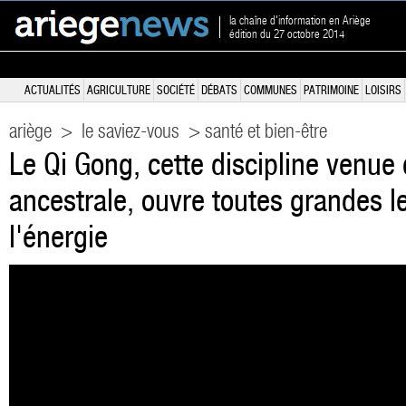
la chaîne d'information en Ariège
édition du 27 octobre 2014
ACTUALITÉS
AGRICULTURE
SOCIÉTÉ
DÉBATS
COMMUNES
PATRIMOINE
LOISIRS
ariège
>
le saviez-vous
> santé et bien-être
Le Qi Gong, cette discipline venue 
ancestrale, ouvre toutes grandes l
l'énergie