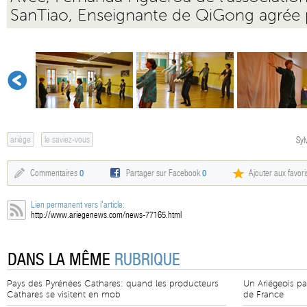
SanTiao, Enseignante de QiGong agrée
ariège
le saviez-vous
Syl
Commentaires
0
Partager sur Facebook
0
Ajouter aux favori
Lien permanent vers l'article:
http://www.ariegenews.com/news-77165.html
DANS LA MÊME
RUBRIQUE
Pays des Pyrénées Cathares: quand les producteurs
Un Ariégeois par
Cathares se visitent en mob
de France