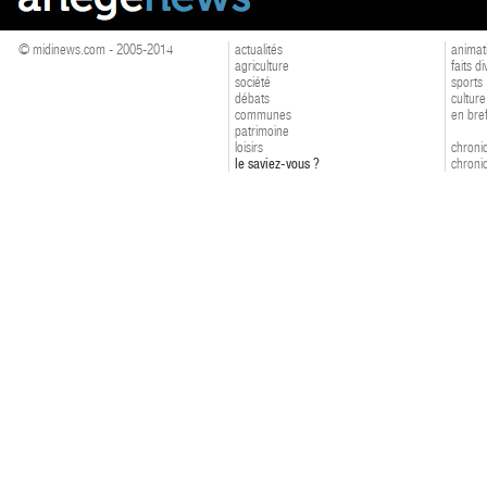
© midinews.com - 2005-2014
actualités
animat
agriculture
faits d
société
sports
débats
culture
communes
en bre
patrimoine
loisirs
chroniq
le saviez-vous ?
chroniq