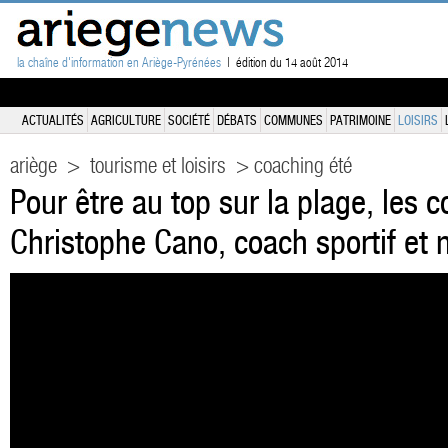
la chaîne d'information en Ariège-Pyrénées
| édition du 14 août 2014
ACTUALITÉS
AGRICULTURE
SOCIÉTÉ
DÉBATS
COMMUNES
PATRIMOINE
LOISIRS
ariège
>
tourisme et loisirs
> coaching été
Pour être au top sur la plage, les c
Christophe Cano, coach sportif et n