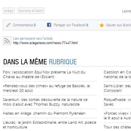
ariège
tourisme et loisirs
Lauren
Commentaires
0
Partager sur Facebook
9
Ajouter aux favori
Lien permanent vers l'article:
http://www.ariegenews.com/news-77447.html
DANS LA MÊME
RUBRIQUE
Foix: l'association Équi'Nox présente La Nuit du
Castillon en C
Cheval au théâtre de l'Escient
national de la 
«Rendez-vous des cimes» au refuge de Bassiès, le
Saint-Lizier: d
mercredi 20 août
Consorani
Saverdun: des sorties découverte de la nature ce
Roquefixade: vi
mois d'août avec Thomas Buzzy, naturaliste
Savès
Haltes en Ariège: chemin du Piémont Pyrénéen
«Forces vives»
le 9 aout à Audr
Lieurac: le jardin Extraordinaire, entre Land Art, poésie
et horticulture
Tour des châtea