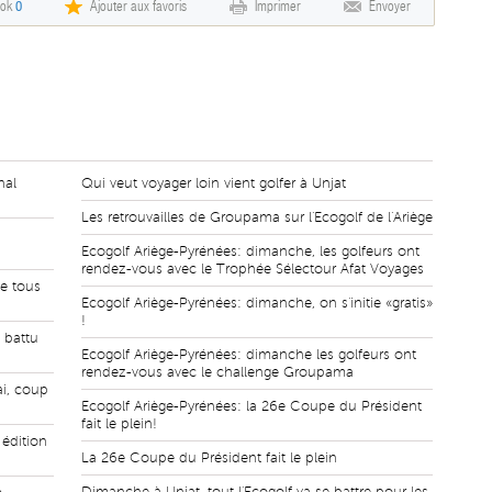
ook
0
Ajouter aux favoris
Imprimer
Envoyer
nal
Qui veut voyager loin vient golfer à Unjat
Les retrouvailles de Groupama sur l'Ecogolf de l'Ariège
Ecogolf Ariège-Pyrénées: dimanche, les golfeurs ont
rendez-vous avec le Trophée Sélectour Afat Voyages
e tous
Ecogolf Ariège-Pyrénées: dimanche, on s'initie «gratis»
!
 battu
Ecogolf Ariège-Pyrénées: dimanche les golfeurs ont
rendez-vous avec le challenge Groupama
ai, coup
Ecogolf Ariège-Pyrénées: la 26e Coupe du Président
fait le plein!
édition
La 26e Coupe du Président fait le plein