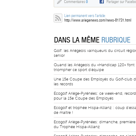
Commentaires
0
Partager sur Faceb
Lien permanent vers l'article:
http://www.ariegenews.com/news-81731.html
DANS LA MÊME
RUBRIQUE
Golf: les Ariégeois vainqueurs du circuit régio
senior
Quand les Ariégeois du «Handicap 120» font
triompher ce sport d'équipe
Une 15e Coupe des Employés du Golf-club d
les records
Écogolf Ariège-Pyrénées: ce week-end, record
pour la 15e Coupe des Employés
Ecogolf et trophée Hispa-Allianz : coup d'ess
de maître !
Ecogolf Ariège-Pyrénées: dimanche, première 
du Trophée Hispa-Allianz