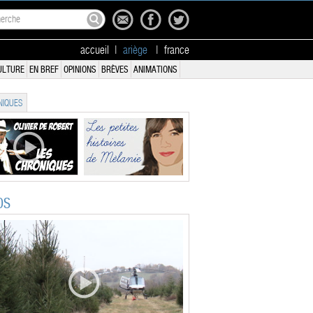
accueil
|
ariège
|
france
ULTURE
EN BREF
OPINIONS
BRÈVES
ANIMATIONS
IQUES
OS