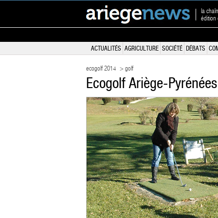
la chaî
éditio
ACTUALITÉS
AGRICULTURE
SOCIÉTÉ
DÉBATS
CO
ecogolf 2014
> golf
Ecogolf Ariège-Pyrénées: