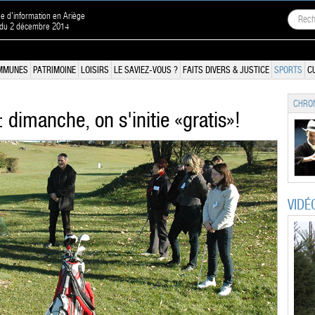
ne d'information en Ariège
n du 2 décembre 2014
MMUNES
PATRIMOINE
LOISIRS
LE SAVIEZ-VOUS ?
FAITS DIVERS & JUSTICE
SPORTS
C
CHRON
 dimanche, on s'initie «gratis»!
VIDÉ