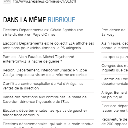
http://www.ariegenews.com/news-81750.html
DANS LA MÊME
RUBRIQUE
Elections Départementales: Gérald Sgobbo «ne
Présidence de l
s'interdit rien» en Pays d'Olmes
Sarkozy
Elections Départementales: le collectif ESA affiche ses
Alain Fauré, dép
ambitions pour «déboulonner» le PS ariégeois
contre le redé
Pamiers: Alain Fauré et Michel Teychenné
Les «petits pat
enterreront-ils la hache de guerre ?
Congrès des mai
Région, Département, Intercommunalité: Philippe
inquiets que ce
Calléja propose sa vision de la réforme territoriale
Canton de Foix:
Conflit au centre hospitalier du Val d'Ariège: les
départementale
vérités de la direction
Ariège: Bernard
Baisse des dotations aux communes: le maire de
vie politique
Saverdun dénonce l'hypocrisie de l'Etat
Elections dépar
Elections départementales: les «partis de gauche»
rassemblement s
feront front commun
Réouverture de 
Elections départementales: qui saisira la main tendue
de 200 opposan