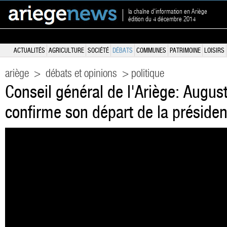
la chaîne d'information en Ariège
édition du 4 décembre 2014
ACTUALITÉS
AGRICULTURE
SOCIÉTÉ
DÉBATS
COMMUNES
PATRIMOINE
LOISIRS
ariège
>
débats et opinions
> politique
Conseil général de l'Ariège: Augu
confirme son départ de la préside