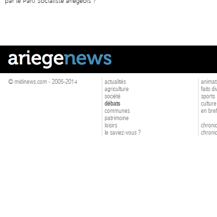
par le Parti Socialiste ariégeois ?
© midinews.com - 2005-2014
actualités
animat
agriculture
faits d
société
sports
débats
culture
communes
en bre
patrimoine
loisirs
chroniq
le saviez-vous ?
chroniq