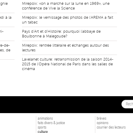
agnie
Mirepoix: «on a marché sur la lune en 1969», une
conférence de Vive la Science
di à la
Mirepoix: le vernissage des photos de l'AREMA a fait
un tabac
mi-
Pays d'Art et d'Histoire: pourquoi l'abbaye de
Boulbonne à Malegoude?
re-de-
Mirepoix: rentrée littéraire et échanges autour des
es, de
lectures
Lavelanet culture: retransmission de la saison 2014-
2015 de l'Opéra National de Paris dans les salles de
cinéma
animations
brèves
faits divers & justice
opinions
sports
courrier des lecteurs
culture