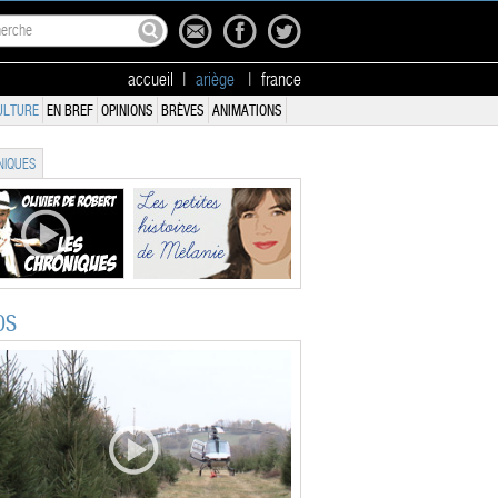
accueil
|
ariège
|
france
ULTURE
EN BREF
OPINIONS
BRÈVES
ANIMATIONS
IQUES
OS