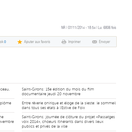
NR | 07/11/2014 - 18:54 | Lu:
6806
fois
ook
0
Ajouter aux favoris
Imprimer
Envoyer
nceau,
Saint-Girons: 15e édition du mois du film
documentaire jeudi 20 novembre
iplôme
Entre rêverie onirique et éloge de la sieste: le sommeil
dans tous ses états à l'Estive de Foix
ne
Saint-Girons: journée de clôture du projet «Passatges
novembre
voix 2014», choeurs itinérants dans divers lieux
publics et privés de la ville