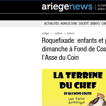
la chaî
éditio
ACTUALITÉS
AGRICULTURE
SOCIÉTÉ
DÉBATS
CO
ariège
>
culture
> culture
Roquefixade: enfants et 
dimanche à Fond de Cost
l'Asse du Coin