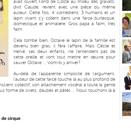
avait ouvert Fond de Coste au milieu des gravats,
dixit Claude, revient avec une pièce du même
auteur. Cette fois, 4 comédiens: 3 humains et un
lapin vivant s'y collent dans une farce burlesque,
domestique et animalière. Gros papa à faim, très
faim.
Cela tombe bien, Octave le lapin de la famille est
devenu bien gras, il fera l'affaire. Mais Cécile et
Hervé, ses deux enfants, ne l'entendent pas de
cette oreille et vont tout mettre en œuvre pour
sauver Octave ... Vont-ils y arriver?
Au-delà de l'apparente simplicité de l'argument,
l'auteur de cette farce touche là au plus profond de
onscient collectif, son attachement viscéral à toute la gente
sous forme de civets, daubes et pâtés ... Nous touchons là à
 de cirque