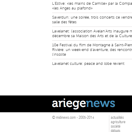
L'Estive: «les mains de Camille» par la Comp
«les Anges au plafond»
Saverdun: une soirée, trois concerts ce vendre
salle des fêtes
Lavelanet: l'association Avelan'Arts inaugure 
décembre sa Maison des Arts et de la Culture
10e Festival du film de Montagne à Saint-Pier
Rivière: un week-end d'aventure, des rencontr
l'insolite
Lavelanet culture: peace and lobe revient
© midinews.com - 2005-2014
actualités
agriculture
société
débats