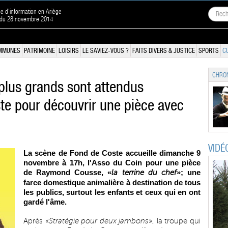
ne d'information en Ariège
n du 28 novembre 2014
MMUNES
PATRIMOINE
LOISIRS
LE SAVIEZ-VOUS ?
FAITS DIVERS & JUSTICE
SPORTS
C
CHRON
plus grands sont attendus
e pour découvrir une pièce avec
VIDÉ
La scène de Fond de Coste accueille dimanche 9
novembre à 17h, l'Asso du Coin pour une pièce
de Raymond Cousse, «
»; une
la terrine du chef
farce domestique animalière à destination de tous
les publics, surtout les enfants et ceux qui en ont
gardé l'âme.
Après «
Stratégie pour deux jambons
», la troupe qui