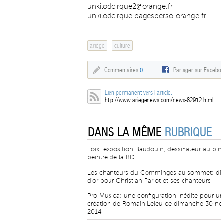
unkilodcirque2@orange.fr
unkilodcirque.pagesperso-orange.fr
ariège
culture
Commentaires
0
Partager sur Faceb
Lien permanent vers l'article:
http://www.ariegenews.com/news-82912.html
DANS LA MÊME
RUBRIQUE
Foix: exposition Baudouin, dessinateur au pi
peintre de la BD
Les chanteurs du Comminges au sommet: d
d'or pour Christian Pariot et ses chanteurs
Pro Musica: une configuration inédite pour u
création de Romain Leleu ce dimanche 30 
2014