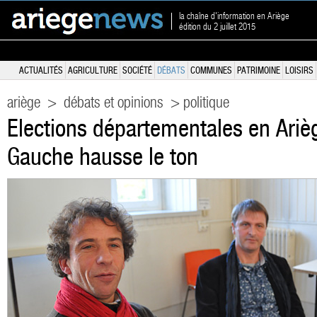
la chaîne d'information en Ariège
édition du 2 juillet 2015
ACTUALITÉS
AGRICULTURE
SOCIÉTÉ
DÉBATS
COMMUNES
PATRIMOINE
LOISIRS
ariège
>
débats et opinions
> politique
Elections départementales en Arièg
Gauche hausse le ton