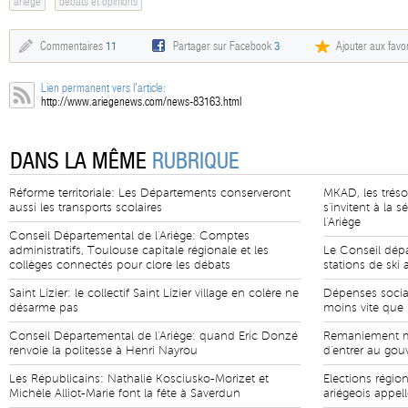
ariège
débats et opinions
Commentaires
11
Partager sur Facebook
3
Ajouter aux favor
Lien permanent vers l'article:
http://www.ariegenews.com/news-83163.html
DANS LA MÊME
RUBRIQUE
Réforme territoriale: Les Départements conserveront
MKAD, les tréso
aussi les transports scolaires
s'invitent à la
l'Ariège
Conseil Départemental de l'Ariège: Comptes
administratifs, Toulouse capitale régionale et les
Le Conseil dép
collèges connectés pour clore les débats
stations de ski 
Saint Lizier: le collectif Saint Lizier village en colère ne
Dépenses social
désarme pas
moins vite que 
Conseil Départemental de l'Ariège: quand Eric Donzé
Remaniement min
renvoie la politesse à Henri Nayrou
d'entrer au go
Les Républicains: Nathalie Kosciusko-Morizet et
Elections régio
Michèle Alliot-Marie font la fête à Saverdun
ariégeois appel