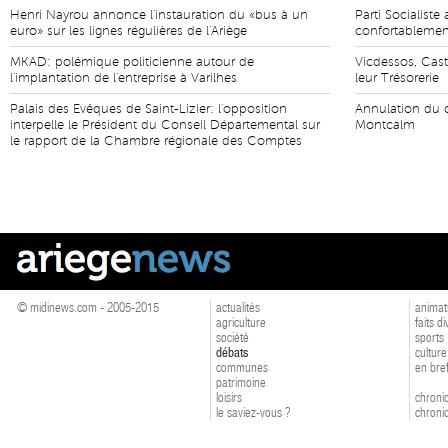
Henri Nayrou annonce l'instauration du «bus à un
Parti Socialist
euro» sur les lignes régulières de l'Ariège
confortablemen
MKAD: polémique politicienne autour de
Vicdessos, Casti
l'implantation de l'entreprise à Varilhes
leur Trésorerie
Palais des Evêques de Saint-Lizier: l'opposition
Annulation du 
interpelle le Président du Conseil Départemental sur
Montcalm
le rapport de la Chambre régionale des Comptes
© midinews.com - 2005-2015
actualités
animat
agriculture
faits d
société
sports
débats
culture
communes
en bre
patrimoine
loisirs
chroniq
le saviez-vous ?
chroniq