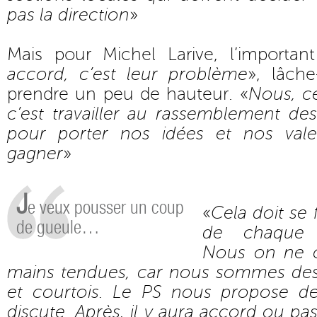
pas la direction
»
Mais pour Michel Larive, l’important
accord, c’est leur problème
», lâche
prendre un peu de hauteur. «
Nous, c
c’est travailler au rassemblement de
pour porter nos idées et nos valeu
gagner
»
J
e veux pousser un coup
«
Cela doit se 
de gueule…
de chaque 
Nous on ne c
mains tendues, car nous sommes des
et courtois. Le PS nous propose de
discute. Après, il y aura accord ou pa