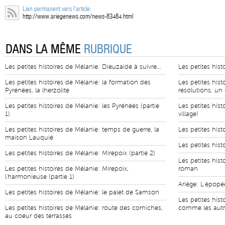
Lien permanent vers l'article:
http://www.ariegenews.com/news-83484.html
DANS LA MÊME
RUBRIQUE
Les petites histoires de Mélanie: Dieuzaide à suivre...
Les petites his
Les petites histoires de Mélanie: la formation des
Les petites his
Pyrénées, la lherzolite
résolutions, un
Les petites histoires de Mélanie: les Pyrénées (partie
Les petites hist
1)
village!
Les petites histoires de Mélanie: temps de guerre, la
Les petites hist
maison Lauquié
Les petites his
Les petites histoires de Mélanie: Mirepoix (partie 2)
Les petites hist
Les petites histoires de Mélanie: Mirepoix,
roman
l'harmonieuse (partie 1)
Ariège: L'épop
Les petites histoires de Mélanie: le palet de Samson
Les petites hist
Les petites histoires de Mélanie: route des corniches,
comme les autre
au coeur des terrasses