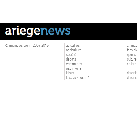
© midinews.com - 2005-2015
actualités
animat
agriculture
faits d
société
sports
débats
culture
communes
en bre
patrimoine
loisirs
chroniq
le saviez-vous ?
chroniq