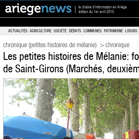
la chaîne d'information en Ariège
édition du 1er avril 2015
ACTUALITÉS
AGRICULTURE
SOCIÉTÉ
DÉBATS
COMMUNES
PATRIMOINE
LOISIRS
chronique (petites histoires de mélanie)
> chronique
Les petites histoires de Mélanie: f
de Saint-Girons (Marchés, deuxièm