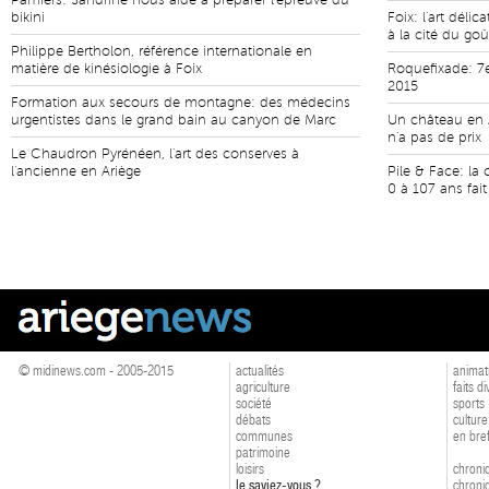
Pamiers: Sandrine nous aide à préparer l'épreuve du
bikini
Foix: l'art déli
à la cité du goû
Philippe Bertholon, référence internationale en
matière de kinésiologie à Foix
Roquefixade: 7e
2015
Formation aux secours de montagne: des médecins
urgentistes dans le grand bain au canyon de Marc
Un château en A
n'a pas de prix
Le Chaudron Pyrénéen, l'art des conserves à
l'ancienne en Ariège
Pile & Face: la
0 à 107 ans fai
© midinews.com - 2005-2015
actualités
animat
agriculture
faits d
société
sports
débats
culture
communes
en bre
patrimoine
loisirs
chroniq
le saviez-vous ?
chroniq