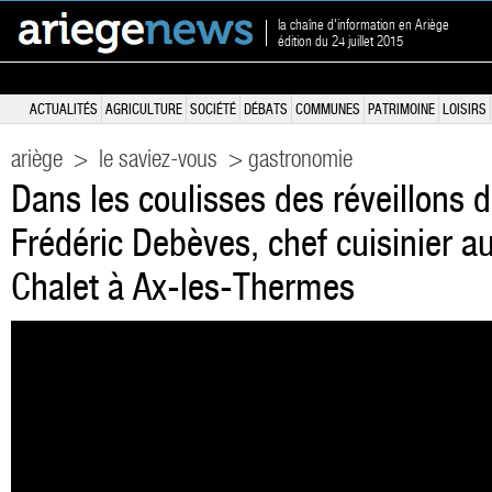
la chaîne d'information en Ariège
édition du 24 juillet 2015
ACTUALITÉS
AGRICULTURE
SOCIÉTÉ
DÉBATS
COMMUNES
PATRIMOINE
LOISIRS
ariège
>
le saviez-vous
> gastronomie
Dans les coulisses des réveillons d
Frédéric Debèves, chef cuisinier a
Chalet à Ax-les-Thermes