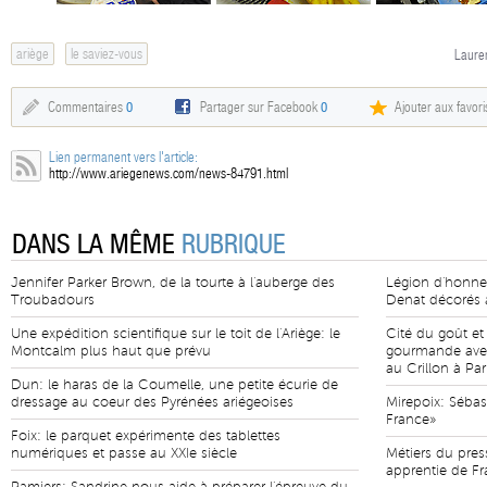
ariège
le saviez-vous
Lauren
Commentaires
0
Partager sur Facebook
0
Ajouter aux favori
Lien permanent vers l'article:
http://www.ariegenews.com/news-84791.html
DANS LA MÊME
RUBRIQUE
Jennifer Parker Brown, de la tourte à l'auberge des
Légion d'honneu
Troubadours
Denat décorés 
Une expédition scientifique sur le toit de l'Ariège: le
Cité du goût et
Montcalm plus haut que prévu
gourmande avec
au Crillon à Par
Dun: le haras de la Coumelle, une petite écurie de
dressage au coeur des Pyrénées ariégeoises
Mirepoix: Sébas
France»
Foix: le parquet expérimente des tablettes
numériques et passe au XXIe siècle
Métiers du pres
apprentie de F