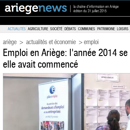
la chaîne d'information en Ariège
édition du 31 juillet 2015
ACTUALITÉS
AGRICULTURE
SOCIÉTÉ
DÉBATS
COMMUNES
PATRIMOINE
LOISIRS
ariège
>
actualités et économie
> emploi
Emploi en Ariège: l'année 2014 s
elle avait commencé