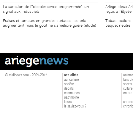
La sanction de l'"obsolescence programmée", un
Ariège: deux Ari
signal aux industriels
reçus à l'Élysée
Fraises et tomates en grandes surfaces: les prix
Tabac: actions 
augmentent mais le goût ne s'améliore guère (étude)
paquet neutre
© midinews.com - 2005-2015
actualités
animat
agriculture
faits d
société
sports
débats
culture
communes
en bre
patrimoine
loisirs
chroniq
le saviez-vous ?
chroniq