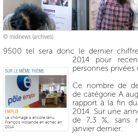
© midinews (archives)
9500 tel sera donc le dernier chiffre
2014 pour recen
personnes privées 
SUR LE MÊME THÈME
Ce nombre de de
de catégorie A au
rapport à la fin 
2014. Sur une année
EMPLOI
Le chômage a encore tenu
de 7,3 %, sans r
François Hollande en échec en
janvier dernier.
2014