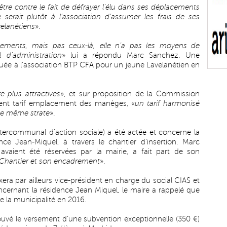
être contre le fait de défrayer l’élu dans ses déplacements
serait plutôt à l’association d’assumer les frais de ses
elanétiens
».
cements, mais pas ceux-là, elle n’a pas les moyens de
d’administration
» lui a répondu Marc Sanchez. Une
buée à l’association BTP CFA pour un jeune Lavelanétien en
e plus attractives
», et sur proposition de la Commission
ement tarif emplacement des manèges, «
un tarif harmonisé
 de même strate
».
tercommunal d’action sociale) a été actée et concerne la
nce Jean-Miquel, à travers le chantier d’insertion. Marc
vaient été réservées par la mairie, a fait part de son
 Chantier et son encadrement
».
era par ailleurs vice-président en charge du social CIAS et
cernant la résidence Jean Miquel, le maire a rappelé que
de la municipalité en 2016.
prouvé le versement d’une subvention exceptionnelle (350 €)