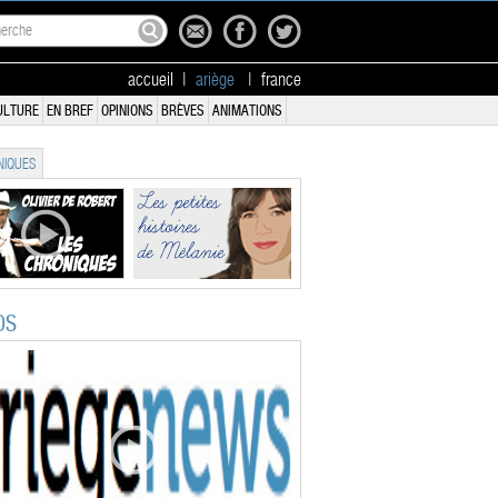
accueil
|
ariège
|
france
ULTURE
EN BREF
OPINIONS
BRÈVES
ANIMATIONS
IQUES
OS