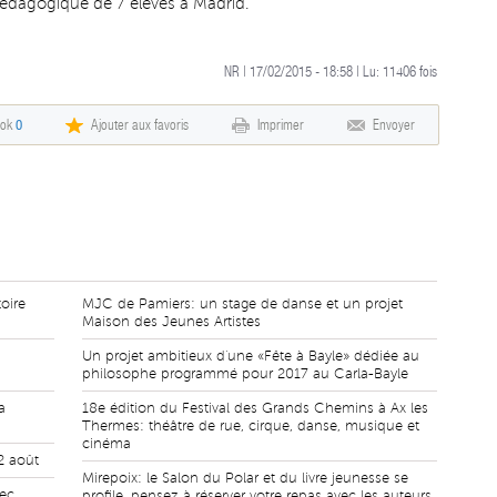
pédagogique de 7 élèves à Madrid.
NR | 17/02/2015 - 18:58 | Lu:
11406
fois
ook
0
Ajouter aux favoris
Imprimer
Envoyer
toire
MJC de Pamiers: un stage de danse et un projet
Maison des Jeunes Artistes
Un projet ambitieux d'une «Fête à Bayle» dédiée au
philosophe programmé pour 2017 au Carla-Bayle
a
18e édition du Festival des Grands Chemins à Ax les
Thermes: théâtre de rue, cirque, danse, musique et
cinéma
12 août
Mirepoix: le Salon du Polar et du livre jeunesse se
vec
profile, pensez à réserver votre repas avec les auteurs