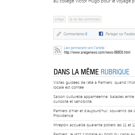
au collège Victor Hugo pour le voyage 
ariège
la vie des communes
Commentaires
0
Partager sur Faceb
Lien permanent vers l'article:
http://www.ariegenews.com/news-86805.html
DANS LA MÊME
RUBRIQUE
Visites guidées de l'été à Pamiers: quand l'his
locale est contée
Saison culturelle appaméenne: balades entre
curiosité et sensibilité.
Pamiers d'hier et d'aujourd'hui: souvenirs de l
Providence
Mirepoix accueille quarante potiers les 11 et 
Pamiers: le jazz s'installe au bord du canal a