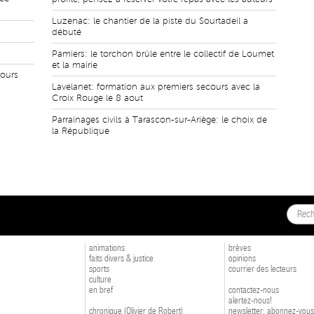
Luzenac: le chantier de la piste du Sourtadeil a
débuté
Pamiers: le torchon brûle entre le collectif de Loumet
et la mairie
jours
Lavelanet: formation aux premiers secours avec la
Croix Rouge le 8 aout
Parrainages civils à Tarascon-sur-Ariège: le choix de
la République
animations
brèves
faits divers & justice
opinions
sports
courrier des lecteurs
culture
en bref
contactez-nous
alertez-nous!
chronique (Olivier de Robert)
newsletter: abonnez-vous