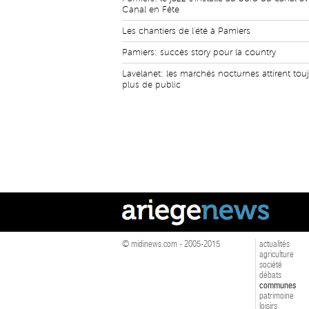
Canal en Fête
Les chantiers de l'été à Pamiers
Pamiers: succès story pour la country
Lavelanet: les marchés nocturnes attirent tou
plus de public
© midinews.com - 2005-2015
actualités
agriculture
société
débats
communes
patrimoine
loisirs