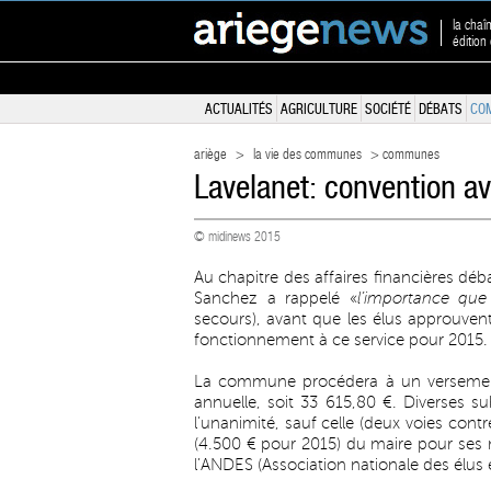
la chaî
édition
ACTUALITÉS
AGRICULTURE
SOCIÉTÉ
DÉBATS
CO
ariège
>
la vie des communes
> communes
Lavelanet: convention ave
© midinews 2015
Au chapitre des affaires financières déb
Sanchez a rappelé «
l’importance que
secours), avant que les élus approuve
fonctionnement à ce service pour 2015.
La commune procédera à un versement
annuelle, soit 33 615,80 €. Diverses s
l’unanimité, sauf celle (deux voies con
(4.500 € pour 2015) du maire pour ses 
l’ANDES (Association nationale des élus e