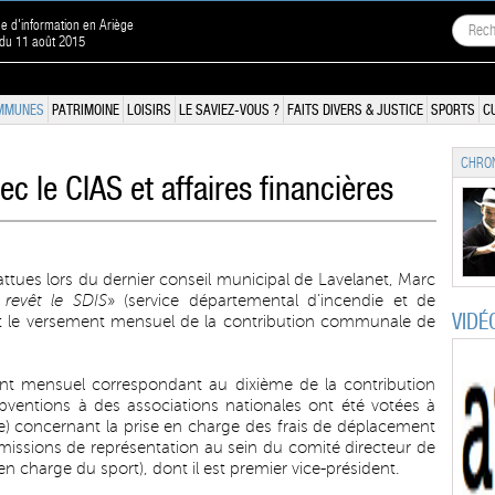
ne d'information en Ariège
 du 11 août 2015
MMUNES
PATRIMOINE
LOISIRS
LE SAVIEZ-VOUS ?
FAITS DIVERS & JUSTICE
SPORTS
C
CHRON
c le CIAS et affaires financières
attues lors du dernier conseil municipal de Lavelanet, Marc
 revêt le SDIS
» (service départemental d’incendie et de
VIDÉ
nt le versement mensuel de la contribution communale de
 mensuel correspondant au dixième de la contribution
ubventions à des associations nationales ont été votées à
tre) concernant la prise en charge des frais de déplacement
missions de représentation au sein du comité directeur de
n charge du sport), dont il est premier vice-président.