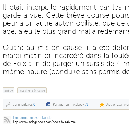
Il était interpellé rapidement par les m
garde à vue. Cette brève course poursu
peur à un autre automobiliste, que ce 
âgé, a eu le plus grand mal à redémarre
Quant au mis en cause, il a été défé
mardi matin et incarcéré dans la foulé
de Foix afin de purger un sursis de 4 m
même nature (conduite sans permis de
ariège
faits divers & justice
Commentaires
0
Partager sur Facebook
76
Ajouter aux favor
Lien permanent vers l'article:
http://www.ariegenews.com/news-87146.html