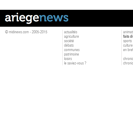
© midinews.com - 2005-2015
actualités
animat
agriculture
faits d
société
sports
débats
culture
communes
en bre
patrimoine
loisirs
chroniq
le saviez-vous ?
chroniq