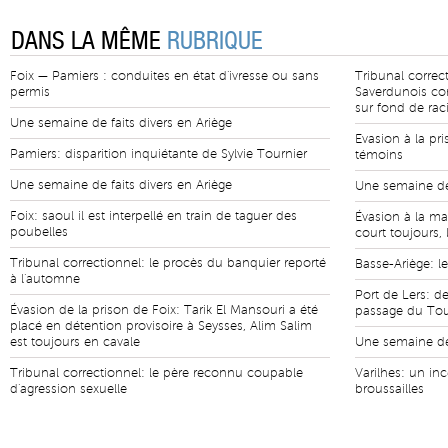
DANS LA MÊME
RUBRIQUE
Foix — Pamiers : conduites en état d'ivresse ou sans
Tribunal correc
permis
Saverdunois co
sur fond de ra
Une semaine de faits divers en Ariège
Evasion à la pr
Pamiers: disparition inquiétante de Sylvie Tournier
témoins
Une semaine de faits divers en Ariège
Une semaine de 
Foix: saoul il est interpellé en train de taguer des
Évasion à la ma
poubelles
court toujours, 
Tribunal correctionnel: le procès du banquier reporté
Basse-Ariège: le
à l'automne
Port de Lers: de
Évasion de la prison de Foix: Tarik El Mansouri a été
passage du Tou
placé en détention provisoire à Seysses, Alim Salim
est toujours en cavale
Une semaine de 
Tribunal correctionnel: le père reconnu coupable
Varilhes: un in
d'agression sexuelle
broussailles