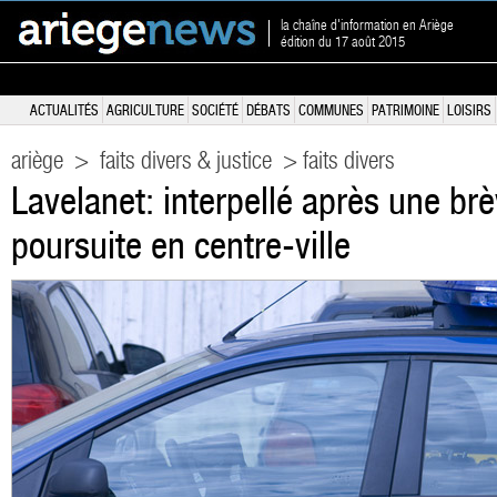
la chaîne d'information en Ariège
édition du 17 août 2015
ACTUALITÉS
AGRICULTURE
SOCIÉTÉ
DÉBATS
COMMUNES
PATRIMOINE
LOISIRS
ariège
>
faits divers & justice
> faits divers
Lavelanet: interpellé après une br
poursuite en centre-ville