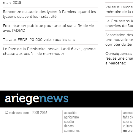
mars 2015
Vallée du Vicd
Rencontre culturelle des lycées à Pamiers: quand les
mémoire de la t
lycéens cultivent leur créativité
Le Couserans à
Foix: réunion publique pour une loi sur la fin de vie
chevriers de S
avec l'ADMD
Association des 
Travaux ERDF: 20 000 volts sous les rails
une nouvelle or
compter du 1er 
Le Parc de la Préhistoire innove: lundi 6 avril, grande
chasse aux oeufs... de mammouth
Conséquences d
réalise une cha
à Mercenac
© midinews.com - 2005-2015
actualités
animat
agriculture
faits d
société
sports
débats
culture
communes
en bre