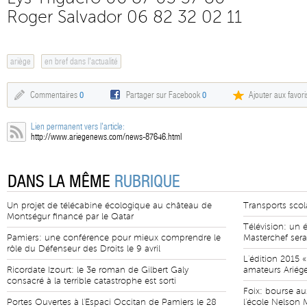
Roger Salvador 06 82 32 02 11
ariège
en bref dans l'actualité
Commentaires
0
Partager sur Facebook
0
Ajouter aux favori
Lien permanent vers l'article:
http://www.ariegenews.com/news-87646.html
DANS LA MÊME
RUBRIQUE
Un projet de télécabine écologique au château de
Transports scola
Montségur financé par le Qatar
Télévision: un 
Pamiers: une conférence pour mieux comprendre le
Masterchef sera
rôle du Défenseur des Droits le 9 avril
L'édition 2015 «
Ricordate Izourt: le 3e roman de Gilbert Galy
amateurs Ariége
consacré à la terrible catastrophe est sorti
Foix: bourse aux
Portes Ouvertes à l'Espaci Occitan de Pamiers le 28
l'école Nelson