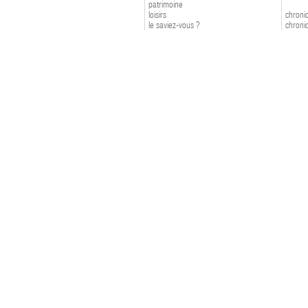
patrimoine
loisirs
chroniq
le saviez-vous ?
chroniq