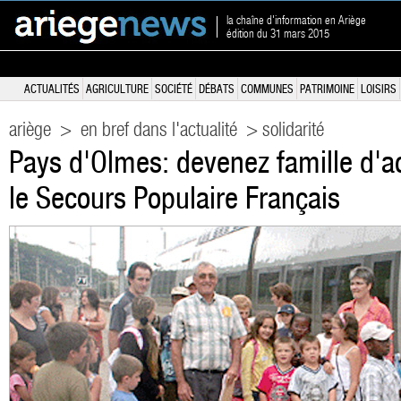
la chaîne d'information en Ariège
édition du 31 mars 2015
ACTUALITÉS
AGRICULTURE
SOCIÉTÉ
DÉBATS
COMMUNES
PATRIMOINE
LOISIRS
ariège
>
en bref dans l'actualité
> solidarité
Pays d'Olmes: devenez famille d'ac
le Secours Populaire Français