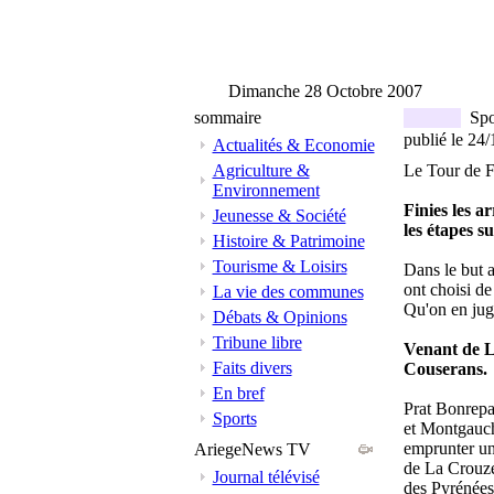
Dimanche 28 Octobre 2007
sommaire
Spo
publié le 24
Actualités & Economie
Agriculture &
Le Tour de F
Environnement
Finies les a
Jeunesse & Société
les étapes s
Histoire & Patrimoine
Tourisme & Loisirs
Dans le but 
ont choisi de
La vie des communes
Qu'on en ju
Débats & Opinions
Tribune libre
Venant de La
Faits divers
Couserans.
En bref
Prat Bonrepau
Sports
et Montgauch 
emprunter un
AriegeNews TV
de La Crouzet
Journal télévisé
des Pyrénées