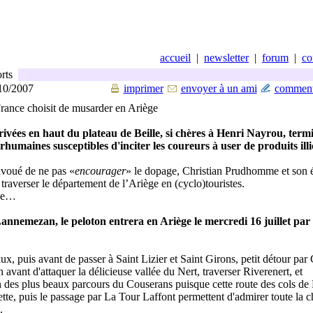
accueil
|
newsletter
|
forum
|
co
rts
/10/2007
imprimer
envoyer à un ami
comment
rance choisit de musarder en Ariège
rrivées en haut du plateau de Beille, si chères à Henri Nayrou, term
urhumaines susceptibles d'inciter les coureurs à user de produits illic
avoué de ne pas «
encourager
» le dopage, Christian Prudhomme et son 
 traverser le département de l’Ariège en (cyclo)touristes.
ge…
nnemezan, le peloton entrera en Ariège le mercredi 16 juillet par 
x, puis avant de passer à Saint Lizier et Saint Girons, petit détour par
avant d'attaquer la délicieuse vallée du Nert, traverser Riverenert, et
 des plus beaux parcours du Couserans puisque cette route des cols de R
te, puis le passage par La Tour Laffont permettent d'admirer toute la c
.