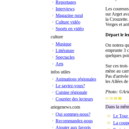
Reportages
Interviews
Les coureurs 
sur Arget ava
Magazine rural
la Crouzette.
Culture vidéo
Verges et arr
Sports en vidéo
Départ le l
culture
Musique
On notera que
emprunte 3 co
Littérature
quelques poin
Spectacles
Arts
Sur ces trois 
mène au carre
infos utiles
Pas d'arrivée
Animations régionales
les Allées de
Le saviez-vous?
Photo: ©Ari
Cuisine régionale
Courrier des lecteurs
Dans la même
ariegenews.com
Qui sommes-nous?
Le Tour 
Recommandez-nous
La coupe
Ajouter aux favoris