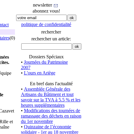
newsletter
abonnez vous!
politique de confidentialité
ntact
rechercher
aires
(0)
rechercher un article:
Dossiers Spéciaux
inées
•
Journées du Patrimoine
ites.
2007
•
L'ours en Ariège
équipe
En bref dans l'actualité
•
Assemblée Générale des
Artisans du Bâtiment et tout
le
savoir sur la TVA à 5.5 % et les
heures supplémentaires
•
Modifications des tournées de
 Cazavet
ramassage des déchets en raison
du 1er novembre
ille et
•
Quinzaine de l’économie
haîne
solidaire - 1er au 18 novembre