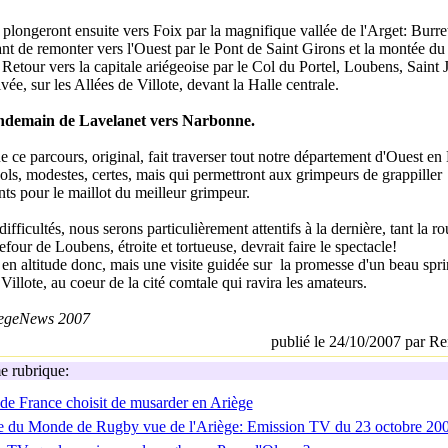
plongeront ensuite vers Foix par la magnifique vallée de l'Arget: Burret
nt de remonter vers l'Ouest par le Pont de Saint Girons et la montée du
 Retour vers la capitale ariégeoise par le Col du Portel, Loubens, Saint 
ivée, sur les Allées de Villote, devant la Halle centrale.
endemain de Lavelanet vers Narbonne.
 ce parcours, original, fait traverser tout notre département d'Ouest en E
ls, modestes, certes, mais qui permettront aux grimpeurs de grappiller
ts pour le maillot du meilleur grimpeur.
difficultés, nous serons particulièrement attentifs à la dernière, tant la ro
four de Loubens, étroite et tortueuse, devrait faire le spectacle!
 en altitude donc, mais une visite guidée sur la promesse d'un beau spri
 Villote, au coeur de la cité comtale qui ravira les amateurs.
egeNews 2007
publié le 24/10/2007 par Re
 rubrique:
de France choisit de musarder en Ariège
 du Monde de Rugby vue de l'Ariège: Emission TV du 23 octobre 20