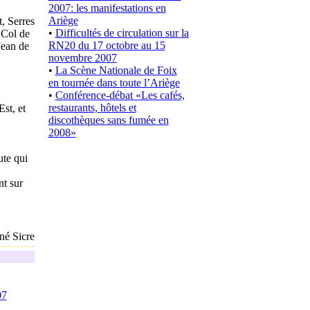
2007: les manifestations en
Ariège
, Serres
•
Difficultés de circulation sur la
 Col de
RN20 du 17 octobre au 15
Jean de
novembre 2007
•
La Scène Nationale de Foix
en tournée dans toute l’Ariège
•
Conférence-débat «Les cafés,
restaurants, hôtels et
st, et
discothèques sans fumée en
2008»
ute qui
nt sur
né Sicre
07