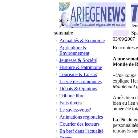
Jeu
sommaire
Spo
03/09/2007
Actualités & Economie
Agriculture &
Rencontres en
Environnement
A une semai
Jeunesse & Société
Monde de Ru
Histoire & Patrimoine
Tourisme & Loisirs
«
Une coupe d
explique Hen
La vie des communes
Maintenant qu
Débats & Opinions
Tribune libre
Après bien d
Faits divers
bien eu lieu 
année été tot
Le saviez-vous?
Animations régionales
La fête du g
Courrier des lecteurs
personnalités
retrouvés su
En bref dans l'actualité