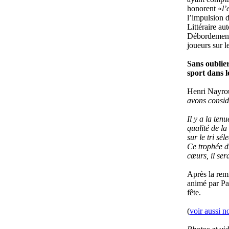
honorent «
l’
l’impulsion 
Littéraire au
Débordement 
joueurs sur l
Sans oublier
sport dans le
Henri Nayrou
avons considé
Il y a la ten
qualité de l
sur le tri sé
Ce trophée d
cœurs, il ser
Après la remi
animé par Pa
fête.
(
voir aussi n