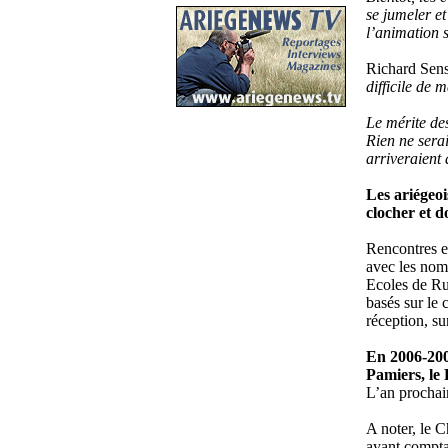
se jumeler et 
l’animation s
Richard Sensa
difficile de
Le mérite des
Rien ne serai
arriveraient
Les ariégeoi
clocher et d
Rencontres en
avec les nomb
Ecoles de Ru
basés sur le 
réception, su
En 2006-2007
Pamiers, le 
L’an prochai
A noter, le C
ayant comptab