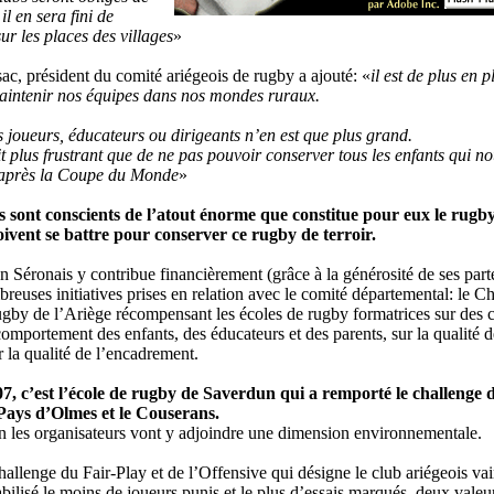
il en sera fini de
ur les places des villages
»
c, président du comité ariégeois de rugby a ajouté: «
il est de plus en p
 maintenir nos équipes dans nos mondes ruraux.
 joueurs, éducateurs ou dirigeants n’en est que plus grand.
t plus frustrant que de ne pas pouvoir conserver tous les enfants qui n
 après la Coupe du Monde
»
s sont conscients de l’atout énorme que constitue pour eux le rugb
oivent se battre pour conserver ce rugby de terroir.
 Séronais y contribue financièrement (grâce à la générosité de ses part
reuses initiatives prises en relation avec le comité départemental: le C
gby de l’Ariège récompensant les écoles de rugby formatrices sur des c
comportement des enfants, des éducateurs et des parents, sur la qualité d
r la qualité de l’encadrement.
, c’est l’école de rugby de Saverdun qui a remporté le challenge 
Pays d’Olmes et le Couserans.
n les organisateurs vont y adjoindre une dimension environnementale.
hallenge du Fair-Play et de l’Offensive qui désigne le club ariégeois va
ilisé le moins de joueurs punis et le plus d’essais marqués, deux valeu