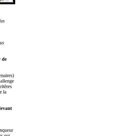
lus
ous
y de
enaires)
hallenge
ritères
e la
devant
inqueur
rs qui