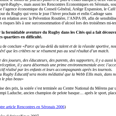
esprit-Rugby
», mais aussi les Rencontres Economiques en Séronais, sou
de l’agence économique du Conseil Général, Ariège Expansion, le Café
tour du Rugby qui verra le jour l’hiver prochain et enfin Cadrage sans
en relation avec la Prévention Routière, l’ANPA 09, afin de sensibilise
es risques liés à une surconsommation d’alcool lors des troisièmes mi-t
 la formidable aventure du Rugby dans les Cités qui a fait découvr
s quartiers en difficulté.
 de conclure «
Parce qu’au-delà du talent et de la réussite sportive, no
ré que les critères ne se résument pas au seul résultat d’un match.
ue des joueurs, des éducateurs, des parents, des supporters, il y a aussi l
a réception, il y aura désormais une prime environnementale avec l’acce
lectif réalisé par les enfants et leurs accompagnants après les tournois.
u Rugby Educatif sera moins médiatisé que la Webb Ellis mais, dans n
a le plus beau
»
se des prix, la soirée s’est terminée au Centre National du Mérens par 
mpi Laduche, ancien champion de pelote basque… après le sport, place
otre article Rencontres en Séronais 2006
)