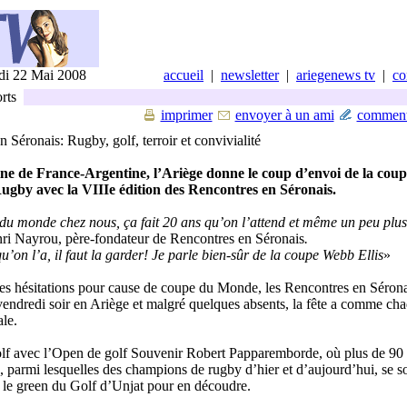
di 22 Mai 2008
accueil
|
newsletter
|
ariegenews tv
|
co
rts
imprimer
envoyer à un ami
comment
 Séronais: Rugby, golf, terroir et convivialité
ne de France-Argentine, l’Ariège donne le coup d’envoi de la cou
gby avec la VIIIe édition des Rencontres en Séronais.
u monde chez nous, ça fait 20 ans qu’on l’attend et même un peu plus
ri Nayrou, père-fondateur de Rencontres en Séronais
.
’on l’a, il faut la garder! Je parle bien-sûr de la coupe Webb Ellis
»
es hésitations pour cause de coupe du Monde, les Rencontres en Sérona
vendredi soir en Ariège et malgré quelques absents, la fête a comme ch
ale.
olf avec l’Open de golf Souvenir Robert Papparemborde, où plus de 90
, parmi lesquelles des champions de rugby d’hier et d’aujourd’hui, se s
r le green du Golf d’Unjat pour en découdre.