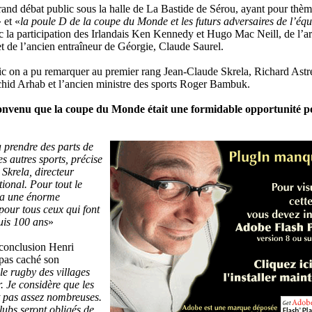
rand débat public sous la halle de La Bastide de Sérou, ayant pour thè
 et «
la poule D de la coupe du Monde et les futurs adversaires de l’équ
c la participation des Irlandais Ken Kennedy et Hugo Mac Neill, de l’a
t de l’ancien entraîneur de Géorgie, Claude Saurel.
ic on a pu remarquer au premier rang Jean-Claude Skrela, Richard Astr
hid Arhab et l’ancien ministre des sports Roger Bambuk.
nvenu que la coupe du Monde était une formidable opportunité p
 prendre des parts de
s autres sports, précise
Skrela, directeur
ional. Pour tout le
ra une énorme
our tous ceux qui font
uis 100 ans
»
 conclusion Henri
pas caché son
le rugby des villages
. Je considère que les
t pas assez nombreuses.
clubs seront obligés de