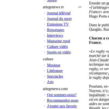
Sports
Ensuite un g
ariegenews tv
«
l’arbitrage
»
France
» ave
Journal télévisé
Hugo Porta e
Journal du sport
Emissions TV
Dans le publ
Quaglio, Rac
Reportages
Interviews
Chacun a co
Magazine rural
France.
Culture vidéo
«
Le rugby va
Sports en vidéo
marché sur le
culture
Jean-Claude 
technique nat
Musique
rugby, ce se
Littérature
récompense p
Spectacles
le rugby dep
Arts
Pourtant, en
ariegenews.com
Nayrou, n’a 
Qui sommes-nous?
inquiétude: «
est en danger
Recommandez-nous
aides ne son
Ajouter aux favoris
Bientôt, les 