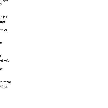
s
r les
emps.
ir ce
us
a
nt mis
os
un repas
 à la