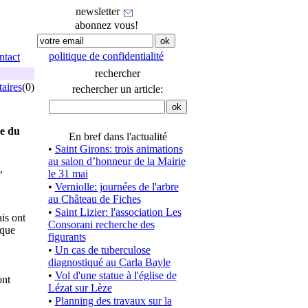
newsletter
abonnez vous!
politique de confidentialité
ntact
rechercher
aires
(0)
rechercher un article:
pe du
En bref dans l'actualité
•
Saint Girons: trois animations
au salon d’honneur de la Mairie
,
le 31 mai
•
Verniolle: journées de l'arbre
au Château de Fiches
•
Saint Lizier: l'association Les
is ont
Consorani recherche des
aque
figurants
•
Un cas de tuberculose
diagnostiqué au Carla Bayle
•
Vol d'une statue à l'église de
ont
Lézat sur Lèze
•
Planning des travaux sur la